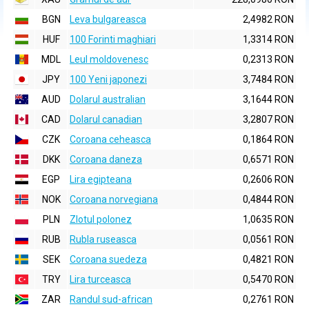
BGN
Leva bulgareasca
2,4982 RON
HUF
100 Forinti maghiari
1,3314 RON
MDL
Leul moldovenesc
0,2313 RON
JPY
100 Yeni japonezi
3,7484 RON
AUD
Dolarul australian
3,1644 RON
CAD
Dolarul canadian
3,2807 RON
CZK
Coroana ceheasca
0,1864 RON
DKK
Coroana daneza
0,6571 RON
EGP
Lira egipteana
0,2606 RON
NOK
Coroana norvegiana
0,4844 RON
PLN
Zlotul polonez
1,0635 RON
RUB
Rubla ruseasca
0,0561 RON
SEK
Coroana suedeza
0,4821 RON
TRY
Lira turceasca
0,5470 RON
ZAR
Randul sud-african
0,2761 RON