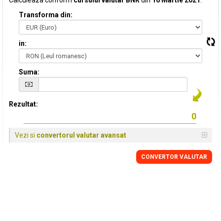
Calculeaza conform
cursului valutar BNR
din
16 Martie 2021
:
Transforma din:
in:
Suma:
Rezultat:
Vezi si
convertorul valutar avansat
CONVERTOR VALUTAR