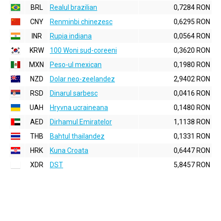
BRL
Realul brazilian
0,7284 RON
CNY
Renminbi chinezesc
0,6295 RON
INR
Rupia indiana
0,0564 RON
KRW
100 Woni sud-coreeni
0,3620 RON
MXN
Peso-ul mexican
0,1980 RON
NZD
Dolar neo-zeelandez
2,9402 RON
RSD
Dinarul sarbesc
0,0416 RON
UAH
Hryvna ucraineana
0,1480 RON
AED
Dirhamul Emiratelor
1,1138 RON
THB
Bahtul thailandez
0,1331 RON
HRK
Kuna Croata
0,6447 RON
XDR
DST
5,8457 RON