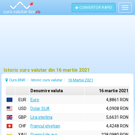
CONVERTOR RAPID
Togg
navig
Istoric curs valutar din 16 martie 2021
Curs BNR
Istoric curs valutar
16 Martie 2021
Denumire valuta
16 martie 2021
EUR
Euro
4,8861 RON
USD
Dolar SUA
4,0908 RON
GBP
Lira sterlina
5,6631 RON
CHF
Francul elvetian
4,4248 RON
XAU
Gramul de aur
228,0980 RON