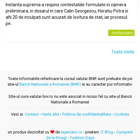
Instanta suprema a respins contestatiile formulate in camera
preliminara, in dosarul in care Calin Georgescu, Horatiu Potra si
alti 20 de inculpati sunt acuzati de lovitura de stat, iar procesul
pe..
..continuare
Toate stirile
Toate informatiile referitoare la cursul valutar BNR sunt preluate de pe
site-ul
Bancii Nationale a Romaniei (BNR)
si au caracter pur informativ.
Site-ul curs-valutar-bnr.ro nu este asociat in niciun fel cu site-ul Bancii
Nationale a Romaniei
Vezi si:
Contact
-
Harta site
-
Politica de confidentialitate
-
Cookies
un produs dezvoltat cu
de
layerzero.ro
- prieteni:
IT Blog
-
Cumpara
de la Emag!
-
Fashion Days