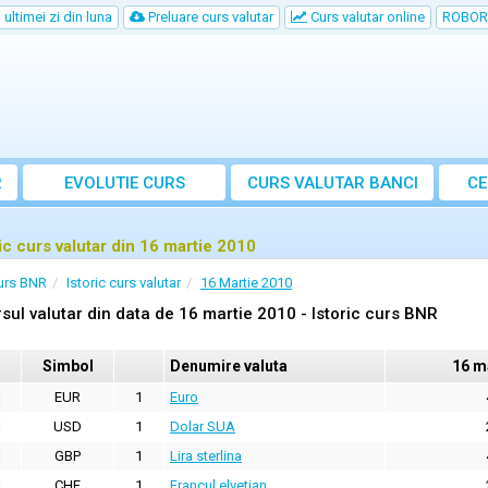
ultimei zi din luna
Preluare curs valutar
Curs valutar online
ROBOR
R
EVOLUTIE CURS
CURS
VALUTAR
BANCI
CE
ric curs valutar din 16 martie 2010
urs BNR
Istoric curs valutar
16 Martie 2010
sul valutar din data de 16 martie 2010 - Istoric curs BNR
Simbol
Denumire valuta
16 m
EUR
1
Euro
USD
1
Dolar SUA
GBP
1
Lira sterlina
CHF
1
Francul elvetian