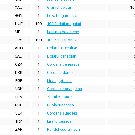
XAU
1
Gramul de aur
10
BGN
1
Leva bulgareasca
HUF
100
100 Forinti maghiari
MDL
1
Leul moldovenesc
JPY
100
100 Yeni japonezi
AUD
1
Dolarul australian
CAD
1
Dolarul canadian
CZK
1
Coroana ceheasca
DKK
1
Coroana daneza
EGP
1
Lira egipteana
NOK
1
Coroana norvegiana
PLN
1
Zlotul polonez
RUB
1
Rubla ruseasca
SEK
1
Coroana suedeza
TRY
1
Lira turceasca
ZAR
1
Randul sud-african