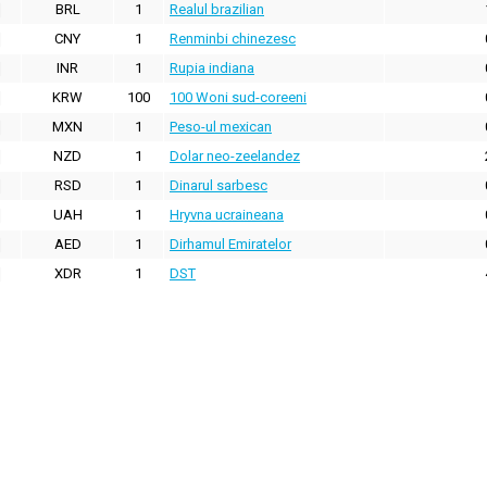
BRL
1
Realul brazilian
CNY
1
Renminbi chinezesc
INR
1
Rupia indiana
KRW
100
100 Woni sud-coreeni
MXN
1
Peso-ul mexican
NZD
1
Dolar neo-zeelandez
RSD
1
Dinarul sarbesc
UAH
1
Hryvna ucraineana
AED
1
Dirhamul Emiratelor
XDR
1
DST