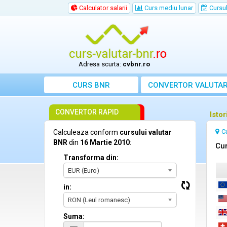
Calculator salarii
Curs mediu lunar
Cursul 
Adresa scurta:
cvbnr.ro
CURS BNR
CONVERTOR VALUTA
CONVERTOR RAPID
Isto
C
Calculeaza conform
cursului valutar
BNR
din
16 Martie 2010
:
Cur
Transforma din:
EUR (Euro)
in:
RON (Leul romanesc)
Suma: