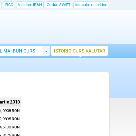
IRCC
Validare IBAN
Coduri SWIFT
Inlocuire diacritice
Toggle Dropdown
L MAI BUN CURS
ISTORIC CURS VALUTAR
artie 2010
4,0908 RON
2,9895 RON
4,5130 RON
2,8176 RON