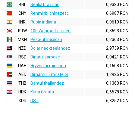
BRL
Realul brazilian
0,9380 RON
CNY
Renminbi chinezesc
0,6987 RON
INR
Rupia indiana
0,0610 RON
KRW
100 Woni sud-coreeni
0,3693 RON
MXN
Peso-ul mexican
0,2363 RON
NZD
Dolar neo-zeelandez
2,9739 RON
RSD
Dinarul sarbesc
0,0421 RON
UAH
Hryvna ucraineana
0,1608 RON
AED
Dirhamul Emiratelor
1,2925 RON
THB
Bahtul thailandez
0,1363 RON
HRK
Kuna Croata
0,6578 RON
XDR
DST
6,3252 RON