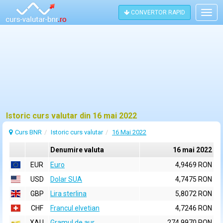
CONVERTOR RAPID
Togg
navig
Istoric curs valutar din 16 mai 2022
Curs BNR
Istoric curs valutar
16 Mai 2022
Denumire valuta
16 mai 2022
EUR
Euro
4,9469 RON
USD
Dolar SUA
4,7475 RON
GBP
Lira sterlina
5,8072 RON
CHF
Francul elvetian
4,7246 RON
XAU
Gramul de aur
274,9970 RON