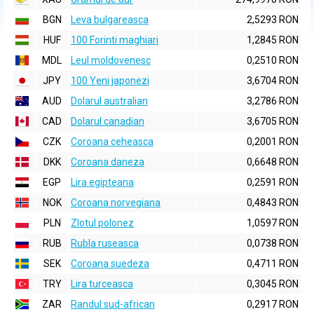
BGN
Leva bulgareasca
2,5293 RON
HUF
100 Forinti maghiari
1,2845 RON
MDL
Leul moldovenesc
0,2510 RON
JPY
100 Yeni japonezi
3,6704 RON
AUD
Dolarul australian
3,2786 RON
CAD
Dolarul canadian
3,6705 RON
CZK
Coroana ceheasca
0,2001 RON
DKK
Coroana daneza
0,6648 RON
EGP
Lira egipteana
0,2591 RON
NOK
Coroana norvegiana
0,4843 RON
PLN
Zlotul polonez
1,0597 RON
RUB
Rubla ruseasca
0,0738 RON
SEK
Coroana suedeza
0,4711 RON
TRY
Lira turceasca
0,3045 RON
ZAR
Randul sud-african
0,2917 RON