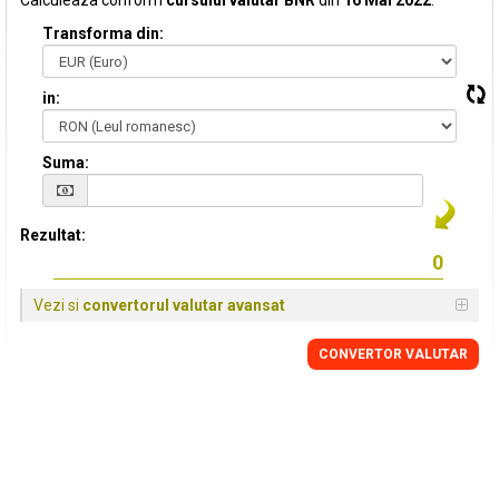
Calculeaza conform
cursului valutar BNR
din
16 Mai 2022
:
Transforma din:
in:
Suma:
Rezultat:
Vezi si
convertorul valutar avansat
CONVERTOR VALUTAR