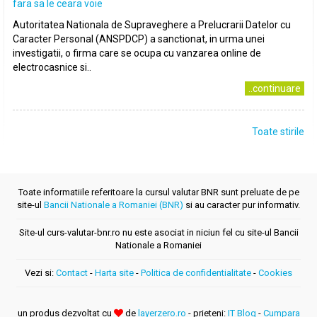
fara sa le ceara voie
Autoritatea Nationala de Supraveghere a Prelucrarii Datelor cu
Caracter Personal (ANSPDCP) a sanctionat, in urma unei
investigatii, o firma care se ocupa cu vanzarea online de
electrocasnice si..
..continuare
Toate stirile
Toate informatiile referitoare la cursul valutar BNR sunt preluate de pe
site-ul
Bancii Nationale a Romaniei (BNR)
si au caracter pur informativ.
Site-ul curs-valutar-bnr.ro nu este asociat in niciun fel cu site-ul Bancii
Nationale a Romaniei
Vezi si:
Contact
-
Harta site
-
Politica de confidentialitate
-
Cookies
un produs dezvoltat cu
de
layerzero.ro
- prieteni:
IT Blog
-
Cumpara