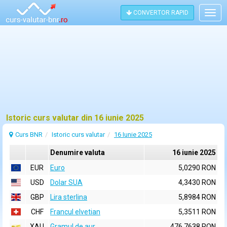
CONVERTOR RAPID
Togg
navig
Istoric curs valutar din 16 iunie 2025
Curs BNR
Istoric curs valutar
16 Iunie 2025
Denumire valuta
16 iunie 2025
EUR
Euro
5,0290 RON
USD
Dolar SUA
4,3430 RON
GBP
Lira sterlina
5,8984 RON
CHF
Francul elvetian
5,3511 RON
XAU
Gramul de aur
476,7638 RON