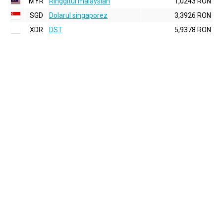
MYR
Ringgitul malaysian
1,0243 RON
SGD
Dolarul singaporez
3,3926 RON
XDR
DST
5,9378 RON