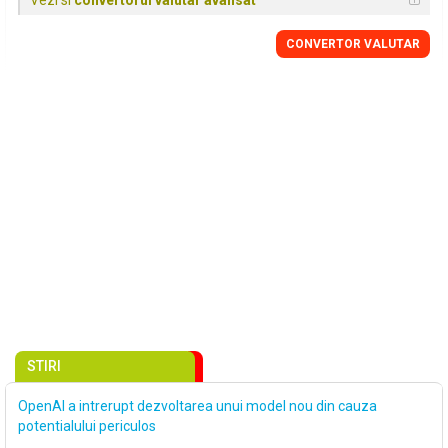
Vezi si
convertorul valutar avansat
CONVERTOR VALUTAR
STIRI
OpenAI a intrerupt dezvoltarea unui model nou din cauza
potentialului periculos