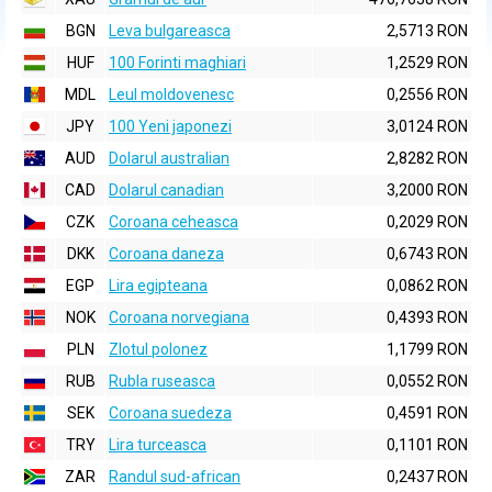
BGN
Leva bulgareasca
2,5713 RON
HUF
100 Forinti maghiari
1,2529 RON
MDL
Leul moldovenesc
0,2556 RON
JPY
100 Yeni japonezi
3,0124 RON
AUD
Dolarul australian
2,8282 RON
CAD
Dolarul canadian
3,2000 RON
CZK
Coroana ceheasca
0,2029 RON
DKK
Coroana daneza
0,6743 RON
EGP
Lira egipteana
0,0862 RON
NOK
Coroana norvegiana
0,4393 RON
PLN
Zlotul polonez
1,1799 RON
RUB
Rubla ruseasca
0,0552 RON
SEK
Coroana suedeza
0,4591 RON
TRY
Lira turceasca
0,1101 RON
ZAR
Randul sud-african
0,2437 RON