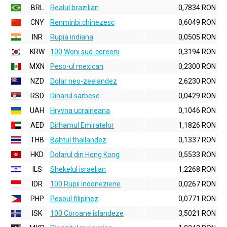
BRL
Realul brazilian
0,7834 RON
CNY
Renminbi chinezesc
0,6049 RON
INR
Rupia indiana
0,0505 RON
KRW
100 Woni sud-coreeni
0,3194 RON
MXN
Peso-ul mexican
0,2300 RON
NZD
Dolar neo-zeelandez
2,6230 RON
RSD
Dinarul sarbesc
0,0429 RON
UAH
Hryvna ucraineana
0,1046 RON
AED
Dirhamul Emiratelor
1,1826 RON
THB
Bahtul thailandez
0,1337 RON
HKD
Dolarul din Hong Kong
0,5533 RON
ILS
Shekelul israelian
1,2268 RON
IDR
100 Rupii indoneziene
0,0267 RON
PHP
Pesoul filipinez
0,0771 RON
ISK
100 Coroane islandeze
3,5021 RON