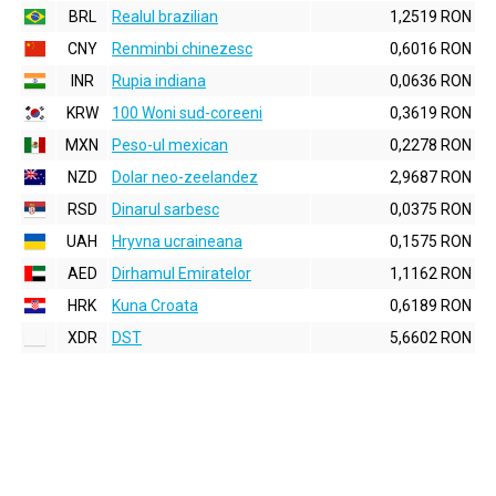
BRL
Realul brazilian
1,2519 RON
CNY
Renminbi chinezesc
0,6016 RON
INR
Rupia indiana
0,0636 RON
KRW
100 Woni sud-coreeni
0,3619 RON
MXN
Peso-ul mexican
0,2278 RON
NZD
Dolar neo-zeelandez
2,9687 RON
RSD
Dinarul sarbesc
0,0375 RON
UAH
Hryvna ucraineana
0,1575 RON
AED
Dirhamul Emiratelor
1,1162 RON
HRK
Kuna Croata
0,6189 RON
XDR
DST
5,6602 RON