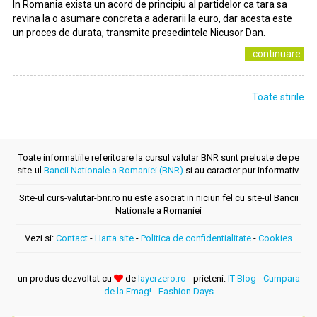
In Romania exista un acord de principiu al partidelor ca tara sa
revina la o asumare concreta a aderarii la euro, dar acesta este
un proces de durata, transmite presedintele Nicusor Dan.
..continuare
Toate stirile
Toate informatiile referitoare la cursul valutar BNR sunt preluate de pe
site-ul
Bancii Nationale a Romaniei (BNR)
si au caracter pur informativ.
Site-ul curs-valutar-bnr.ro nu este asociat in niciun fel cu site-ul Bancii
Nationale a Romaniei
Vezi si:
Contact
-
Harta site
-
Politica de confidentialitate
-
Cookies
un produs dezvoltat cu
de
layerzero.ro
- prieteni:
IT Blog
-
Cumpara
de la Emag!
-
Fashion Days