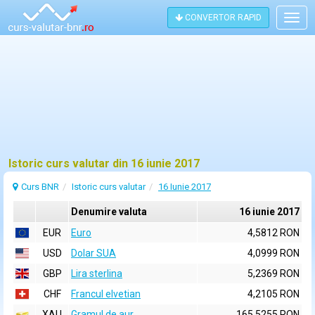
CONVERTOR RAPID
Togg
navig
Istoric curs valutar din 16 iunie 2017
Curs BNR
Istoric curs valutar
16 Iunie 2017
Denumire valuta
16 iunie 2017
EUR
Euro
4,5812 RON
USD
Dolar SUA
4,0999 RON
GBP
Lira sterlina
5,2369 RON
CHF
Francul elvetian
4,2105 RON
XAU
Gramul de aur
165,5255 RON