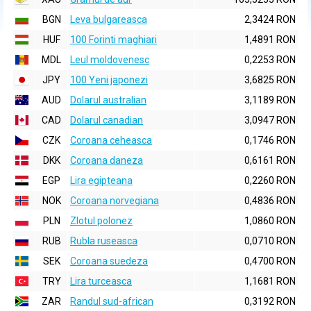
BGN
Leva bulgareasca
2,3424 RON
HUF
100 Forinti maghiari
1,4891 RON
MDL
Leul moldovenesc
0,2253 RON
JPY
100 Yeni japonezi
3,6825 RON
AUD
Dolarul australian
3,1189 RON
CAD
Dolarul canadian
3,0947 RON
CZK
Coroana ceheasca
0,1746 RON
DKK
Coroana daneza
0,6161 RON
EGP
Lira egipteana
0,2260 RON
NOK
Coroana norvegiana
0,4836 RON
PLN
Zlotul polonez
1,0860 RON
RUB
Rubla ruseasca
0,0710 RON
SEK
Coroana suedeza
0,4700 RON
TRY
Lira turceasca
1,1681 RON
ZAR
Randul sud-african
0,3192 RON