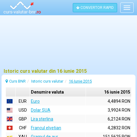
CONVERTOR RAPID
Togg
navig
Istoric curs valutar din 16 iunie 2015
Curs BNR
Istoric curs valutar
16 Iunie 2015
Denumire valuta
16 iunie 2015
EUR
Euro
4,4894 RON
USD
Dolar SUA
3,9924 RON
GBP
Lira sterlina
6,2124 RON
CHF
Francul elvetian
4,2832 RON
XAU
Gramul de aur
151,5625 RON