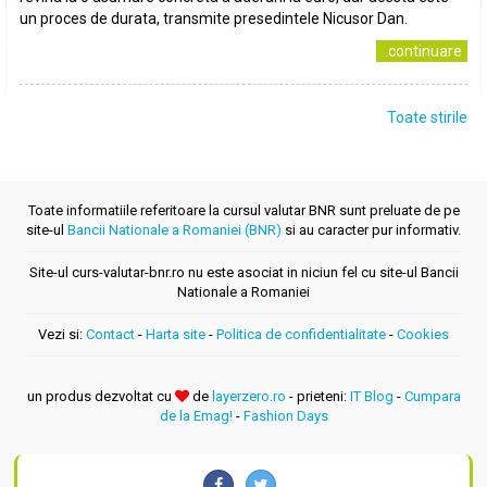
un proces de durata, transmite presedintele Nicusor Dan.
..continuare
Toate stirile
Toate informatiile referitoare la cursul valutar BNR sunt preluate de pe
site-ul
Bancii Nationale a Romaniei (BNR)
si au caracter pur informativ.
Site-ul curs-valutar-bnr.ro nu este asociat in niciun fel cu site-ul Bancii
Nationale a Romaniei
Vezi si:
Contact
-
Harta site
-
Politica de confidentialitate
-
Cookies
un produs dezvoltat cu
de
layerzero.ro
- prieteni:
IT Blog
-
Cumpara
de la Emag!
-
Fashion Days