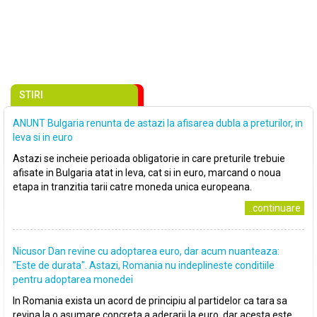
STIRI
ANUNT Bulgaria renunta de astazi la afisarea dubla a preturilor, in
leva si in euro
Astazi se incheie perioada obligatorie in care preturile trebuie
afisate in Bulgaria atat in leva, cat si in euro, marcand o noua
etapa in tranzitia tarii catre moneda unica europeana.
..continuare
Nicusor Dan revine cu adoptarea euro, dar acum nuanteaza:
"Este de durata". Astazi, Romania nu indeplineste conditiile
pentru adoptarea monedei
In Romania exista un acord de principiu al partidelor ca tara sa
revina la o asumare concreta a aderarii la euro, dar acesta este