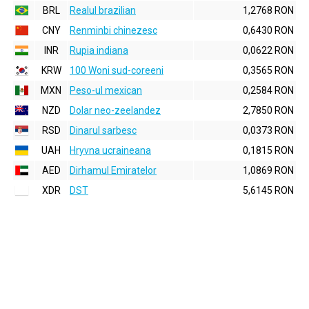
BRL
Realul brazilian
1,2768 RON
CNY
Renminbi chinezesc
0,6430 RON
INR
Rupia indiana
0,0622 RON
KRW
100 Woni sud-coreeni
0,3565 RON
MXN
Peso-ul mexican
0,2584 RON
NZD
Dolar neo-zeelandez
2,7850 RON
RSD
Dinarul sarbesc
0,0373 RON
UAH
Hryvna ucraineana
0,1815 RON
AED
Dirhamul Emiratelor
1,0869 RON
XDR
DST
5,6145 RON