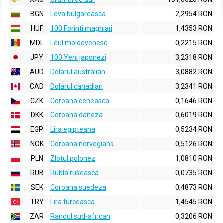
BGN
Leva bulgareasca
2,2954 RON
HUF
100 Forinti maghiari
1,4353 RON
MDL
Leul moldovenesc
0,2215 RON
JPY
100 Yeni japonezi
3,2318 RON
AUD
Dolarul australian
3,0882 RON
CAD
Dolarul canadian
3,2341 RON
CZK
Coroana ceheasca
0,1646 RON
DKK
Coroana daneza
0,6019 RON
EGP
Lira egipteana
0,5234 RON
NOK
Coroana norvegiana
0,5126 RON
PLN
Zlotul polonez
1,0810 RON
RUB
Rubla ruseasca
0,0735 RON
SEK
Coroana suedeza
0,4873 RON
TRY
Lira turceasca
1,4545 RON
ZAR
Randul sud-african
0,3206 RON