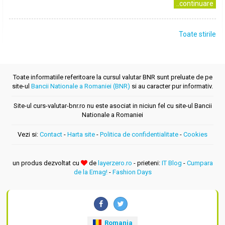
..continuare
Toate stirile
Toate informatiile referitoare la cursul valutar BNR sunt preluate de pe
site-ul
Bancii Nationale a Romaniei (BNR)
si au caracter pur informativ.
Site-ul curs-valutar-bnr.ro nu este asociat in niciun fel cu site-ul Bancii
Nationale a Romaniei
Vezi si:
Contact
-
Harta site
-
Politica de confidentialitate
-
Cookies
un produs dezvoltat cu
de
layerzero.ro
- prieteni:
IT Blog
-
Cumpara
de la Emag!
-
Fashion Days
Romania