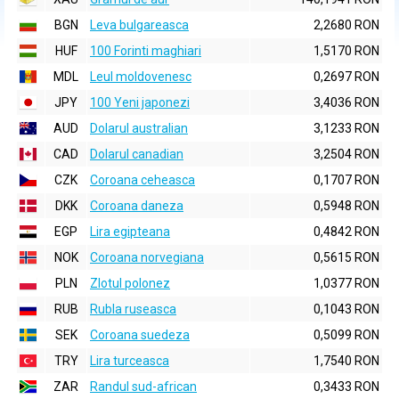
BGN
Leva bulgareasca
2,2680 RON
HUF
100 Forinti maghiari
1,5170 RON
MDL
Leul moldovenesc
0,2697 RON
JPY
100 Yeni japonezi
3,4036 RON
AUD
Dolarul australian
3,1233 RON
CAD
Dolarul canadian
3,2504 RON
CZK
Coroana ceheasca
0,1707 RON
DKK
Coroana daneza
0,5948 RON
EGP
Lira egipteana
0,4842 RON
NOK
Coroana norvegiana
0,5615 RON
PLN
Zlotul polonez
1,0377 RON
RUB
Rubla ruseasca
0,1043 RON
SEK
Coroana suedeza
0,5099 RON
TRY
Lira turceasca
1,7540 RON
ZAR
Randul sud-african
0,3433 RON