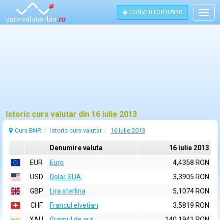
CONVERTOR RAPID
Togg
navig
Istoric curs valutar din 16 iulie 2013
Curs BNR
Istoric curs valutar
16 Iulie 2013
Denumire valuta
16 iulie 2013
EUR
Euro
4,4358 RON
USD
Dolar SUA
3,3905 RON
GBP
Lira sterlina
5,1074 RON
CHF
Francul elvetian
3,5819 RON
XAU
Gramul de aur
140,1941 RON