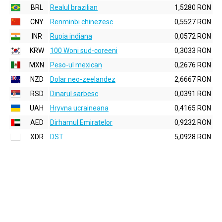
BRL
Realul brazilian
1,5280 RON
CNY
Renminbi chinezesc
0,5527 RON
INR
Rupia indiana
0,0572 RON
KRW
100 Woni sud-coreeni
0,3033 RON
MXN
Peso-ul mexican
0,2676 RON
NZD
Dolar neo-zeelandez
2,6667 RON
RSD
Dinarul sarbesc
0,0391 RON
UAH
Hryvna ucraineana
0,4165 RON
AED
Dirhamul Emiratelor
0,9232 RON
XDR
DST
5,0928 RON