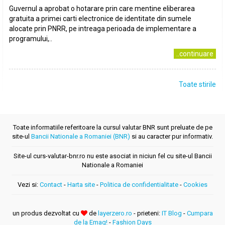
Guvernul a aprobat o hotarare prin care mentine eliberarea
gratuita a primei carti electronice de identitate din sumele
alocate prin PNRR, pe intreaga perioada de implementare a
programului,..
..continuare
Toate stirile
Toate informatiile referitoare la cursul valutar BNR sunt preluate de pe
site-ul
Bancii Nationale a Romaniei (BNR)
si au caracter pur informativ.
Site-ul curs-valutar-bnr.ro nu este asociat in niciun fel cu site-ul Bancii
Nationale a Romaniei
Vezi si:
Contact
-
Harta site
-
Politica de confidentialitate
-
Cookies
un produs dezvoltat cu
de
layerzero.ro
- prieteni:
IT Blog
-
Cumpara
de la Emag!
-
Fashion Days