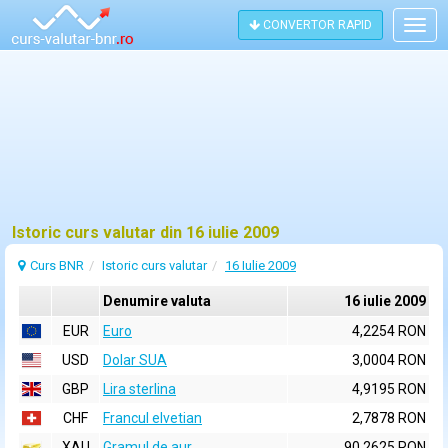
CONVERTOR RAPID
Togg
navig
Istoric curs valutar din 16 iulie 2009
Curs BNR
Istoric curs valutar
16 Iulie 2009
Denumire valuta
16 iulie 2009
EUR
Euro
4,2254 RON
USD
Dolar SUA
3,0004 RON
GBP
Lira sterlina
4,9195 RON
CHF
Francul elvetian
2,7878 RON
XAU
Gramul de aur
90,2625 RON