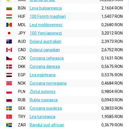
BGN
Leva bulgareasca
2,1604 RON
HUF
100 Forinti maghiari
1,5407 RON
MDL
Leul moldovenesc
0,2680 RON
JPY
100 Yeni japonezi
3,2012 RON
AUD
Dolarul australian
2,3973 RON
CAD
Dolarul canadian
2,6752 RON
CZK
Coroana ceheasca
0,1631 RON
DKK
Coroana daneza
0,5675 RON
EGP
Lira egipteana
0,5376 RON
NOK
Coroana norvegiana
0,4684 RON
PLN
Zlotul polonez
0,9804 RON
RUB
Rubla ruseasca
0,0943 RON
SEK
Coroana suedeza
0,3833 RON
TRY
Lira turceasca
1,9585 RON
ZAR
Randul sud-african
0,3679 RON