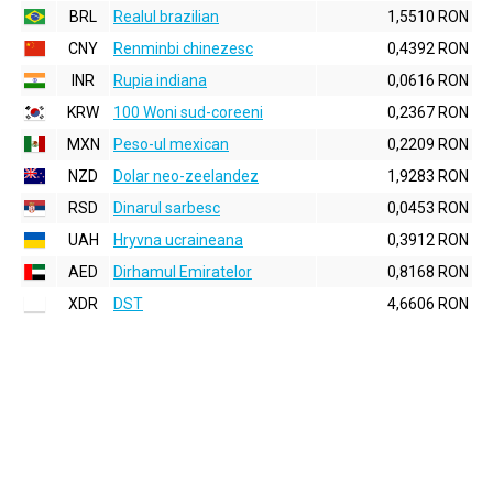
BRL
Realul brazilian
1,5510 RON
CNY
Renminbi chinezesc
0,4392 RON
INR
Rupia indiana
0,0616 RON
KRW
100 Woni sud-coreeni
0,2367 RON
MXN
Peso-ul mexican
0,2209 RON
NZD
Dolar neo-zeelandez
1,9283 RON
RSD
Dinarul sarbesc
0,0453 RON
UAH
Hryvna ucraineana
0,3912 RON
AED
Dirhamul Emiratelor
0,8168 RON
XDR
DST
4,6606 RON