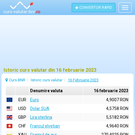
CONVERTOR RAPID
Togg
navig
Istoric curs valutar din 16 februarie 2023
Curs BNR
Istoric curs valutar
16 Februarie 2023
Denumire valuta
16 februarie 2023
EUR
Euro
4,9007 RON
USD
Dolar SUA
4,5758 RON
GBP
Lira sterlina
5,5182 RON
CHF
Francul elvetian
4,9640 RON
XAU
Gramul de aur
270,4025 RON