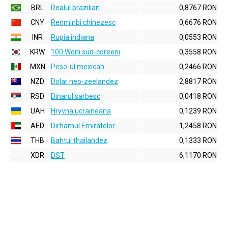
BRL
Realul brazilian
0,8767 RON
CNY
Renminbi chinezesc
0,6676 RON
INR
Rupia indiana
0,0553 RON
KRW
100 Woni sud-coreeni
0,3558 RON
MXN
Peso-ul mexican
0,2466 RON
NZD
Dolar neo-zeelandez
2,8817 RON
RSD
Dinarul sarbesc
0,0418 RON
UAH
Hryvna ucraineana
0,1239 RON
AED
Dirhamul Emiratelor
1,2458 RON
THB
Bahtul thailandez
0,1333 RON
XDR
DST
6,1170 RON