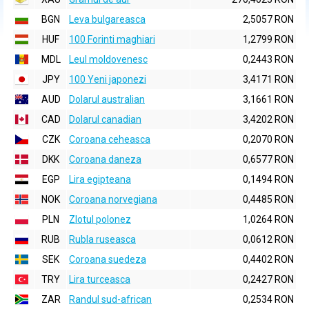
BGN
Leva bulgareasca
2,5057 RON
HUF
100 Forinti maghiari
1,2799 RON
MDL
Leul moldovenesc
0,2443 RON
JPY
100 Yeni japonezi
3,4171 RON
AUD
Dolarul australian
3,1661 RON
CAD
Dolarul canadian
3,4202 RON
CZK
Coroana ceheasca
0,2070 RON
DKK
Coroana daneza
0,6577 RON
EGP
Lira egipteana
0,1494 RON
NOK
Coroana norvegiana
0,4485 RON
PLN
Zlotul polonez
1,0264 RON
RUB
Rubla ruseasca
0,0612 RON
SEK
Coroana suedeza
0,4402 RON
TRY
Lira turceasca
0,2427 RON
ZAR
Randul sud-african
0,2534 RON