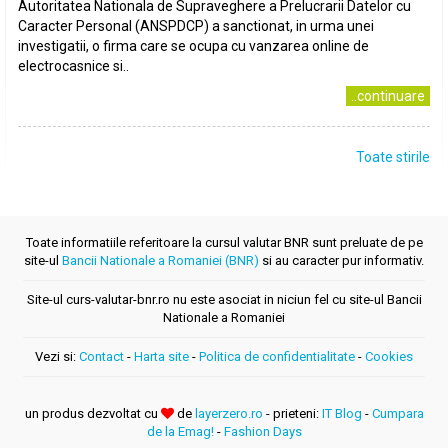
Autoritatea Nationala de Supraveghere a Prelucrarii Datelor cu
Caracter Personal (ANSPDCP) a sanctionat, in urma unei
investigatii, o firma care se ocupa cu vanzarea online de
electrocasnice si..
..continuare
Toate stirile
Toate informatiile referitoare la cursul valutar BNR sunt preluate de pe
site-ul
Bancii Nationale a Romaniei (BNR)
si au caracter pur informativ.
Site-ul curs-valutar-bnr.ro nu este asociat in niciun fel cu site-ul Bancii
Nationale a Romaniei
Vezi si:
Contact
-
Harta site
-
Politica de confidentialitate
-
Cookies
un produs dezvoltat cu
de
layerzero.ro
- prieteni:
IT Blog
-
Cumpara
de la Emag!
-
Fashion Days