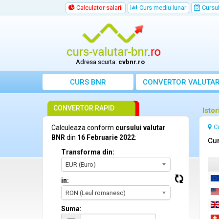
Calculator salarii
Curs mediu lunar
Cursul 
Adresa scurta:
cvbnr.ro
CURS BNR
CONVERTOR VALUTA
CONVERTOR RAPID
Isto
C
Calculeaza conform
cursului valutar
BNR
din
16 Februarie 2022
:
Cur
Transforma din:
EUR (Euro)
in:
RON (Leul romanesc)
Suma: