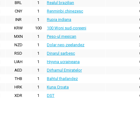
BRL
1
Realul brazilian
CNY
1
Renminbi chinezesc
INR
1
Rupia indiana
KRW
100
100 Woni sud-coreeni
MXN
1
Peso-ul mexican
NZD
1
Dolar neo-zeelandez
RSD
1
Dinarul sarbesc
UAH
1
Hryvna ucraineana
AED
1
Dirhamul Emiratelor
THB
1
Bahtul thailandez
HRK
1
Kuna Croata
XDR
1
DST