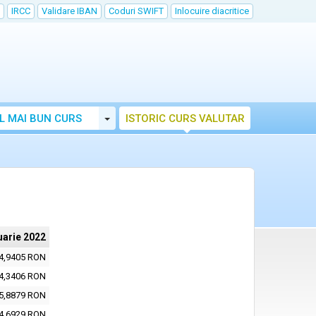
IRCC
Validare IBAN
Coduri SWIFT
Inlocuire diacritice
Toggle Dropdown
L MAI BUN CURS
ISTORIC CURS VALUTAR
uarie 2022
4,9405 RON
4,3406 RON
5,8879 RON
4,6929 RON