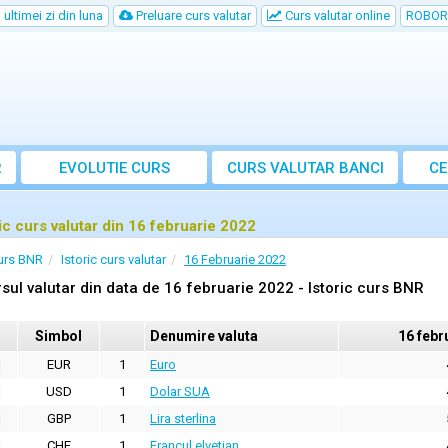
ultimei zi din luna
Preluare curs valutar
Curs valutar online
ROBOR
R
EVOLUTIE CURS
CURS
VALUTAR
BANCI
CE
ric curs valutar din 16 februarie 2022
urs BNR
Istoric curs valutar
16 Februarie 2022
sul valutar din data de 16 februarie 2022 - Istoric curs BNR
Simbol
Denumire valuta
16 febr
EUR
1
Euro
USD
1
Dolar SUA
GBP
1
Lira sterlina
CHF
1
Francul elvetian