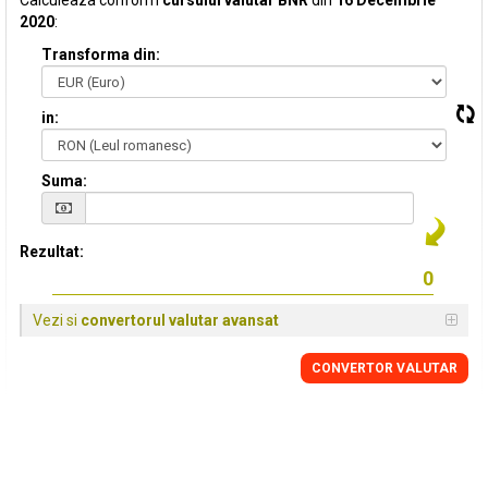
Calculeaza conform
cursului valutar BNR
din
16 Decembrie
2020
:
Transforma din:
in:
Suma:
Rezultat:
Vezi si
convertorul valutar avansat
CONVERTOR VALUTAR