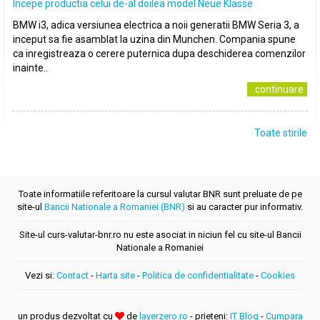
Incepe productia celui de-al doilea model Neue Klasse
BMW i3, adica versiunea electrica a noii generatii BMW Seria 3, a
inceput sa fie asamblat la uzina din Munchen. Compania spune
ca inregistreaza o cerere puternica dupa deschiderea comenzilor
inainte..
..continuare
Toate stirile
Toate informatiile referitoare la cursul valutar BNR sunt preluate de pe
site-ul
Bancii Nationale a Romaniei (BNR)
si au caracter pur informativ.
Site-ul curs-valutar-bnr.ro nu este asociat in niciun fel cu site-ul Bancii
Nationale a Romaniei
Vezi si:
Contact
-
Harta site
-
Politica de confidentialitate
-
Cookies
un produs dezvoltat cu
de
layerzero.ro
- prieteni:
IT Blog
-
Cumpara