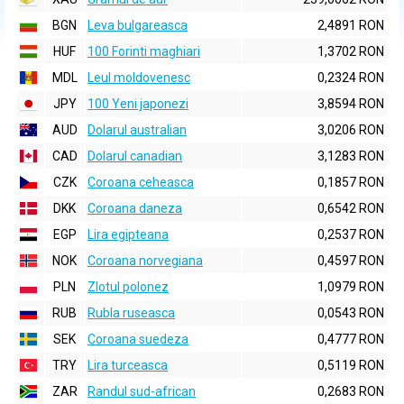
BGN
Leva bulgareasca
2,4891 RON
HUF
100 Forinti maghiari
1,3702 RON
MDL
Leul moldovenesc
0,2324 RON
JPY
100 Yeni japonezi
3,8594 RON
AUD
Dolarul australian
3,0206 RON
CAD
Dolarul canadian
3,1283 RON
CZK
Coroana ceheasca
0,1857 RON
DKK
Coroana daneza
0,6542 RON
EGP
Lira egipteana
0,2537 RON
NOK
Coroana norvegiana
0,4597 RON
PLN
Zlotul polonez
1,0979 RON
RUB
Rubla ruseasca
0,0543 RON
SEK
Coroana suedeza
0,4777 RON
TRY
Lira turceasca
0,5119 RON
ZAR
Randul sud-african
0,2683 RON