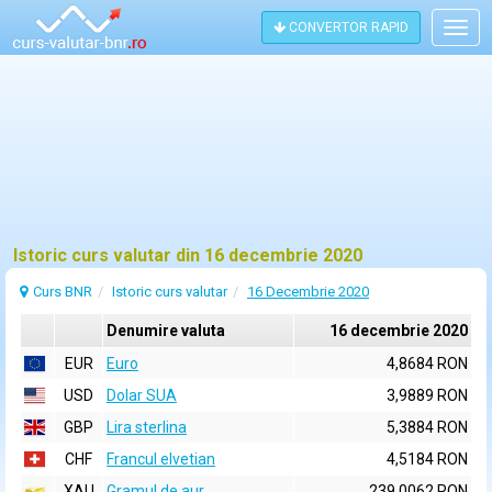
CONVERTOR RAPID
Togg
navig
Istoric curs valutar din 16 decembrie 2020
Curs BNR
Istoric curs valutar
16 Decembrie 2020
Denumire valuta
16 decembrie 2020
EUR
Euro
4,8684 RON
USD
Dolar SUA
3,9889 RON
GBP
Lira sterlina
5,3884 RON
CHF
Francul elvetian
4,5184 RON
XAU
Gramul de aur
239,0062 RON