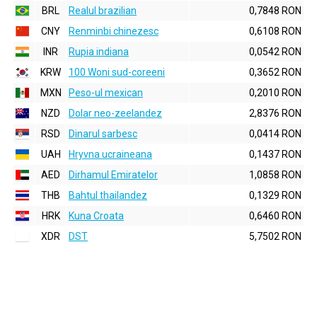
BRL
Realul brazilian
0,7848 RON
CNY
Renminbi chinezesc
0,6108 RON
INR
Rupia indiana
0,0542 RON
KRW
100 Woni sud-coreeni
0,3652 RON
MXN
Peso-ul mexican
0,2010 RON
NZD
Dolar neo-zeelandez
2,8376 RON
RSD
Dinarul sarbesc
0,0414 RON
UAH
Hryvna ucraineana
0,1437 RON
AED
Dirhamul Emiratelor
1,0858 RON
THB
Bahtul thailandez
0,1329 RON
HRK
Kuna Croata
0,6460 RON
XDR
DST
5,7502 RON