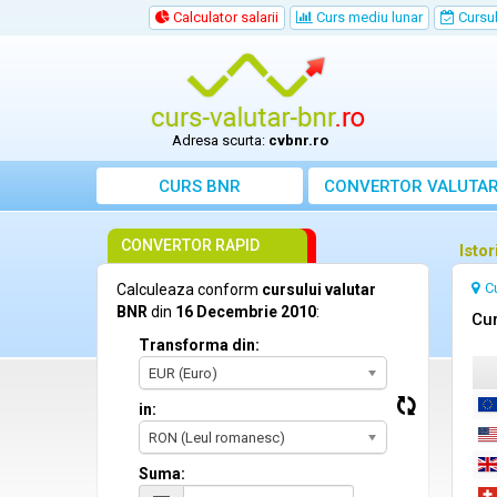
Calculator salarii
Curs mediu lunar
Cursul 
Adresa scurta:
cvbnr.ro
CURS BNR
CONVERTOR VALUTA
CONVERTOR RAPID
Isto
C
Calculeaza conform
cursului valutar
BNR
din
16 Decembrie 2010
:
Cur
Transforma din:
EUR (Euro)
in:
RON (Leul romanesc)
Suma: