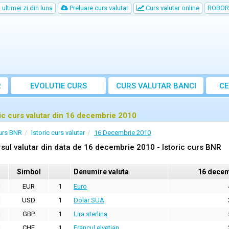
ultimei zi din luna
Preluare curs valutar
Curs valutar online
ROBOR
R
EVOLUTIE CURS
CURS
VALUTAR
BANCI
CE
ric curs valutar din 16 decembrie 2010
urs BNR
Istoric curs valutar
16 Decembrie 2010
sul valutar din data de 16 decembrie 2010 - Istoric curs BNR
Simbol
Denumire valuta
16 decem
EUR
1
Euro
USD
1
Dolar SUA
GBP
1
Lira sterlina
CHF
1
Francul elvetian