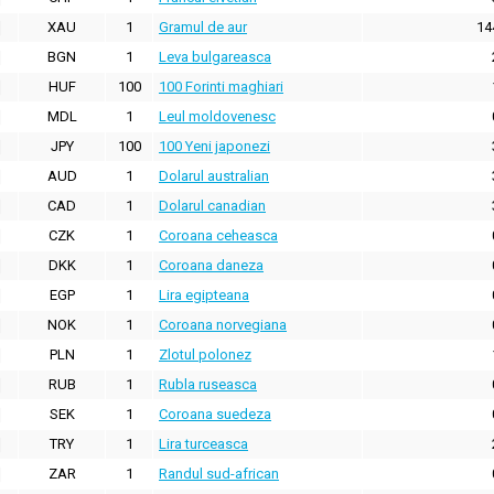
XAU
1
Gramul de aur
14
BGN
1
Leva bulgareasca
HUF
100
100 Forinti maghiari
MDL
1
Leul moldovenesc
JPY
100
100 Yeni japonezi
AUD
1
Dolarul australian
CAD
1
Dolarul canadian
CZK
1
Coroana ceheasca
DKK
1
Coroana daneza
EGP
1
Lira egipteana
NOK
1
Coroana norvegiana
PLN
1
Zlotul polonez
RUB
1
Rubla ruseasca
SEK
1
Coroana suedeza
TRY
1
Lira turceasca
ZAR
1
Randul sud-african