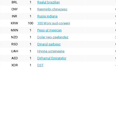
BRL
1
Realul brazilian
CNY
1
Renminbi chinezesc
INR
1
Rupia indiana
KRW
100
100 Woni sud-coreeni
MXN
1
Peso-ul mexican
NZD
1
Dolar neo-zeelandez
RSD
1
Dinarul sarbesc
UAH
1
Hryvna ucraineana
AED
1
Dirhamul Emiratelor
XDR
1
DST