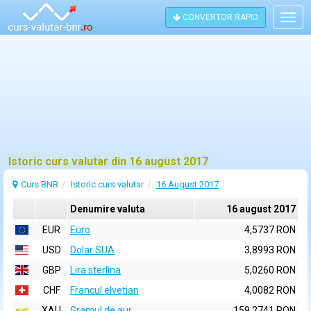
CONVERTOR RAPID
Togg
navig
Istoric curs valutar din 16 august 2017
Curs BNR
Istoric curs valutar
16 August 2017
Denumire valuta
16 august 2017
EUR
Euro
4,5737 RON
USD
Dolar SUA
3,8993 RON
GBP
Lira sterlina
5,0260 RON
CHF
Francul elvetian
4,0082 RON
XAU
Gramul de aur
159,2741 RON