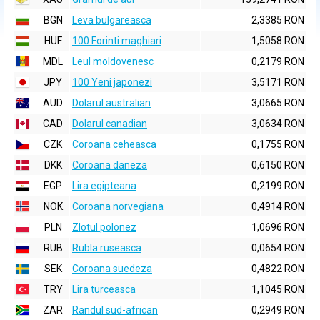
BGN
Leva bulgareasca
2,3385 RON
HUF
100 Forinti maghiari
1,5058 RON
MDL
Leul moldovenesc
0,2179 RON
JPY
100 Yeni japonezi
3,5171 RON
AUD
Dolarul australian
3,0665 RON
CAD
Dolarul canadian
3,0634 RON
CZK
Coroana ceheasca
0,1755 RON
DKK
Coroana daneza
0,6150 RON
EGP
Lira egipteana
0,2199 RON
NOK
Coroana norvegiana
0,4914 RON
PLN
Zlotul polonez
1,0696 RON
RUB
Rubla ruseasca
0,0654 RON
SEK
Coroana suedeza
0,4822 RON
TRY
Lira turceasca
1,1045 RON
ZAR
Randul sud-african
0,2949 RON