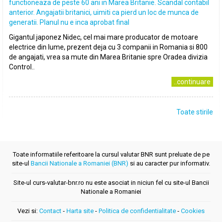
functioneaza de peste 60 ani in Marea Britanie. Scandal contabil
anterior. Angajatii britanici, uimiti ca pierd un loc de munca de
generatii. Planul nu e inca aprobat final
Gigantul japonez Nidec, cel mai mare producator de motoare
electrice din lume, prezent deja cu 3 companii in Romania si 800
de angajati, vrea sa mute din Marea Britanie spre Oradea divizia
Control..
..continuare
Toate stirile
Toate informatiile referitoare la cursul valutar BNR sunt preluate de pe
site-ul
Bancii Nationale a Romaniei (BNR)
si au caracter pur informativ.
Site-ul curs-valutar-bnr.ro nu este asociat in niciun fel cu site-ul Bancii
Nationale a Romaniei
Vezi si:
Contact
-
Harta site
-
Politica de confidentialitate
-
Cookies