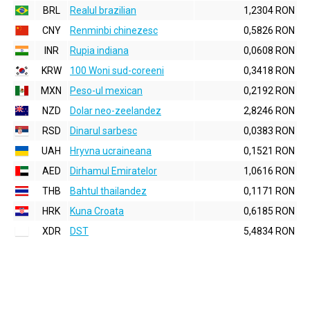
BRL
Realul brazilian
1,2304 RON
CNY
Renminbi chinezesc
0,5826 RON
INR
Rupia indiana
0,0608 RON
KRW
100 Woni sud-coreeni
0,3418 RON
MXN
Peso-ul mexican
0,2192 RON
NZD
Dolar neo-zeelandez
2,8246 RON
RSD
Dinarul sarbesc
0,0383 RON
UAH
Hryvna ucraineana
0,1521 RON
AED
Dirhamul Emiratelor
1,0616 RON
THB
Bahtul thailandez
0,1171 RON
HRK
Kuna Croata
0,6185 RON
XDR
DST
5,4834 RON