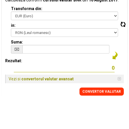
Calculeaza conform
cursului valutar BNR
din
16 August 2017
:
Transforma din:
in:
Suma:
Rezultat:
Vezi si
convertorul valutar avansat
CONVERTOR VALUTAR