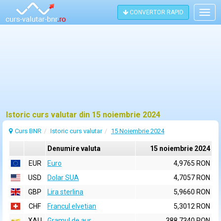
CONVERTOR RAPID
Togg
navig
Istoric curs valutar din 15 noiembrie 2024
Curs BNR
Istoric curs valutar
15 Noiembrie 2024
Denumire valuta
15 noiembrie 2024
EUR
Euro
4,9765 RON
USD
Dolar SUA
4,7057 RON
GBP
Lira sterlina
5,9660 RON
CHF
Francul elvetian
5,3012 RON
XAU
Gramul de aur
388,7340 RON