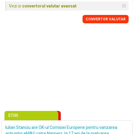
Vezi si
convertorul valutar avansat
CONVERTOR VALUTAR
STIRI
Iulian Stanciu are OK-ul Comisiei Europene pentru vanzarea
actiunilor eMAG catre Naspers, la 17 ani de la preluarea