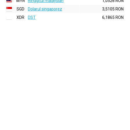
MYR
Ringgitul malaysian
1,0526 RON
SGD
Dolarul singaporez
3,5105 RON
XDR
DST
6,1865 RON