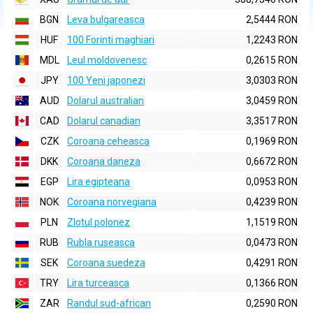
BGN
Leva bulgareasca
2,5444 RON
HUF
100 Forinti maghiari
1,2243 RON
MDL
Leul moldovenesc
0,2615 RON
JPY
100 Yeni japonezi
3,0303 RON
AUD
Dolarul australian
3,0459 RON
CAD
Dolarul canadian
3,3517 RON
CZK
Coroana ceheasca
0,1969 RON
DKK
Coroana daneza
0,6672 RON
EGP
Lira egipteana
0,0953 RON
NOK
Coroana norvegiana
0,4239 RON
PLN
Zlotul polonez
1,1519 RON
RUB
Rubla ruseasca
0,0473 RON
SEK
Coroana suedeza
0,4291 RON
TRY
Lira turceasca
0,1366 RON
ZAR
Randul sud-african
0,2590 RON