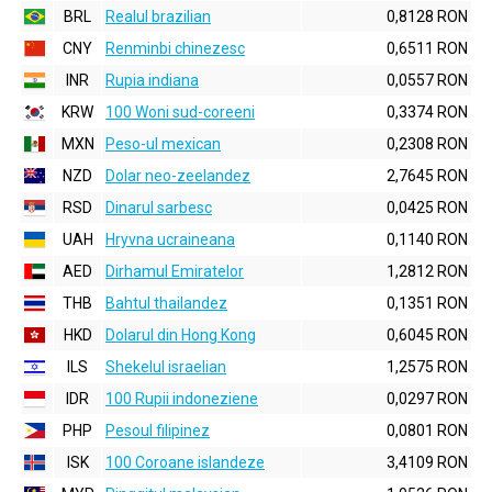
BRL
Realul brazilian
0,8128 RON
CNY
Renminbi chinezesc
0,6511 RON
INR
Rupia indiana
0,0557 RON
KRW
100 Woni sud-coreeni
0,3374 RON
MXN
Peso-ul mexican
0,2308 RON
NZD
Dolar neo-zeelandez
2,7645 RON
RSD
Dinarul sarbesc
0,0425 RON
UAH
Hryvna ucraineana
0,1140 RON
AED
Dirhamul Emiratelor
1,2812 RON
THB
Bahtul thailandez
0,1351 RON
HKD
Dolarul din Hong Kong
0,6045 RON
ILS
Shekelul israelian
1,2575 RON
IDR
100 Rupii indoneziene
0,0297 RON
PHP
Pesoul filipinez
0,0801 RON
ISK
100 Coroane islandeze
3,4109 RON