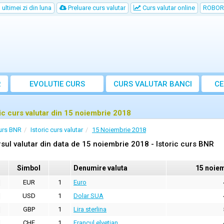
ultimei zi din luna
Preluare curs valutar
Curs valutar online
ROBOR
R
EVOLUTIE CURS
CURS
VALUTAR
BANCI
CE
ric curs valutar din 15 noiembrie 2018
urs BNR
Istoric curs valutar
15 Noiembrie 2018
sul valutar din data de 15 noiembrie 2018 - Istoric curs BNR
Simbol
Denumire valuta
15 noie
EUR
1
Euro
USD
1
Dolar SUA
GBP
1
Lira sterlina
CHF
1
Francul elvetian