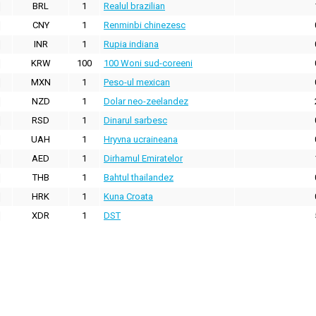
BRL
1
Realul brazilian
CNY
1
Renminbi chinezesc
INR
1
Rupia indiana
KRW
100
100 Woni sud-coreeni
MXN
1
Peso-ul mexican
NZD
1
Dolar neo-zeelandez
RSD
1
Dinarul sarbesc
UAH
1
Hryvna ucraineana
AED
1
Dirhamul Emiratelor
THB
1
Bahtul thailandez
HRK
1
Kuna Croata
XDR
1
DST