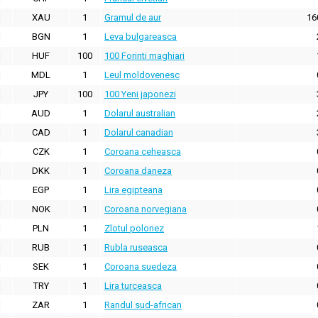
XAU
1
Gramul de aur
16
BGN
1
Leva bulgareasca
HUF
100
100 Forinti maghiari
MDL
1
Leul moldovenesc
JPY
100
100 Yeni japonezi
AUD
1
Dolarul australian
CAD
1
Dolarul canadian
CZK
1
Coroana ceheasca
DKK
1
Coroana daneza
EGP
1
Lira egipteana
NOK
1
Coroana norvegiana
PLN
1
Zlotul polonez
RUB
1
Rubla ruseasca
SEK
1
Coroana suedeza
TRY
1
Lira turceasca
ZAR
1
Randul sud-african