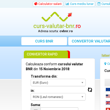
Calculator salarii
Curs mediu lunar
Cursul 
Adresa scurta:
cvbnr.ro
CURS BNR
CONVERTOR VALUTA
CONVERTOR RAPID
Isto
C
Calculeaza conform
cursului valutar
BNR
din
15 Noiembrie 2018
:
Cur
Transforma din:
EUR (Euro)
in:
RON (Leul romanesc)
Suma: