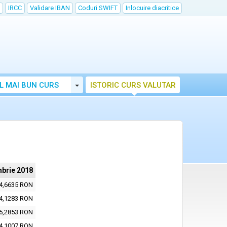
IRCC
Validare IBAN
Coduri SWIFT
Inlocuire diacritice
Toggle Dropdown
L MAI BUN CURS
ISTORIC CURS VALUTAR
mbrie 2018
4,6635 RON
4,1283 RON
5,2853 RON
4,1007 RON