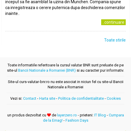
inceput sa fie asamblat la uzina din Munchen. Compania spune
ca inregistreaza o cerere puternica dupa deschiderea comenzilor
inainte..
..continuare
Toate stirile
Toate informatiile referitoare la cursul valutar BNR sunt preluate de pe
site-ul
Bancii Nationale a Romaniei (BNR)
si au caracter pur informativ.
Site-ul curs-valutar-bnr.ro nu este asociat in niciun fel cu site-ul Bancii
Nationale a Romaniei
Vezi si:
Contact
-
Harta site
-
Politica de confidentialitate
-
Cookies
un produs dezvoltat cu
de
layerzero.ro
- prieteni:
IT Blog
-
Cumpara
de la Emag!
-
Fashion Days