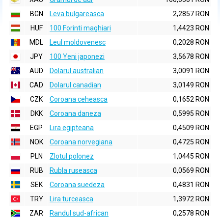
BGN
Leva bulgareasca
2,2857 RON
HUF
100 Forinti maghiari
1,4423 RON
MDL
Leul moldovenesc
0,2028 RON
JPY
100 Yeni japonezi
3,5678 RON
AUD
Dolarul australian
3,0091 RON
CAD
Dolarul canadian
3,0149 RON
CZK
Coroana ceheasca
0,1652 RON
DKK
Coroana daneza
0,5995 RON
EGP
Lira egipteana
0,4509 RON
NOK
Coroana norvegiana
0,4725 RON
PLN
Zlotul polonez
1,0445 RON
RUB
Rubla ruseasca
0,0569 RON
SEK
Coroana suedeza
0,4831 RON
TRY
Lira turceasca
1,3972 RON
ZAR
Randul sud-african
0,2578 RON