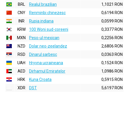
BRL
Realul brazilian
1,1021 RON
CNY
Renminbi chinezesc
0,6194 RON
INR
Rupia indiana
0,0599 RON
KRW
100 Woni sud-coreeni
0,3377 RON
MXN
Peso-ul mexican
0,2256 RON
NZD
Dolar neo-zeelandez
2,6806 RON
RSD
Dinarul sarbesc
0,0363 RON
UAH
Hryvna ucraineana
0,1524 RON
AED
Dirhamul Emiratelor
1,0986 RON
HRK
Kuna Croata
0,5915 RON
XDR
DST
5,6197 RON