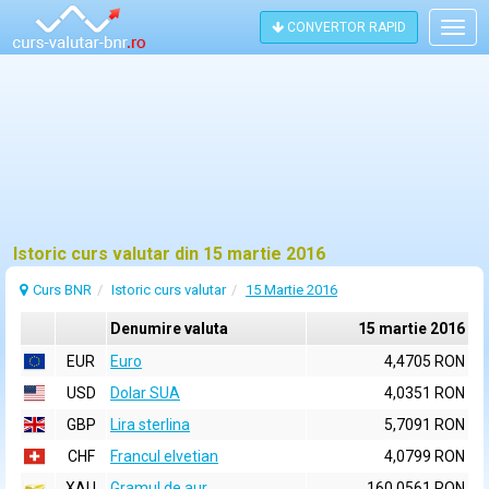
CONVERTOR RAPID
Togg
navig
Istoric curs valutar din 15 martie 2016
Curs BNR
Istoric curs valutar
15 Martie 2016
Denumire valuta
15 martie 2016
EUR
Euro
4,4705 RON
USD
Dolar SUA
4,0351 RON
GBP
Lira sterlina
5,7091 RON
CHF
Francul elvetian
4,0799 RON
XAU
Gramul de aur
160,0561 RON