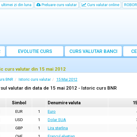
ultimei zi din luna
Preluare curs valutar
Curs valutar online
ROBOR
R
EVOLUTIE CURS
CURS
VALUTAR
BANCI
CE
ric curs valutar din 15 mai 2012
urs BNR
Istoric curs valutar
15 Mai 2012
sul valutar din data de 15 mai 2012 - Istoric curs BNR
Simbol
Denumire valuta
1
EUR
1
Euro
USD
1
Dolar SUA
GBP
1
Lira sterlina
CHF
1
Francul elvetian