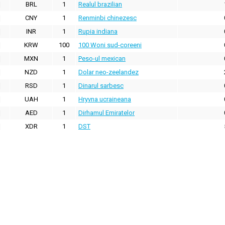
BRL
1
Realul brazilian
CNY
1
Renminbi chinezesc
INR
1
Rupia indiana
KRW
100
100 Woni sud-coreeni
MXN
1
Peso-ul mexican
NZD
1
Dolar neo-zeelandez
RSD
1
Dinarul sarbesc
UAH
1
Hryvna ucraineana
AED
1
Dirhamul Emiratelor
XDR
1
DST