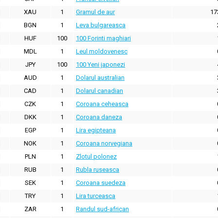
XAU
1
Gramul de aur
17
BGN
1
Leva bulgareasca
HUF
100
100 Forinti maghiari
MDL
1
Leul moldovenesc
JPY
100
100 Yeni japonezi
AUD
1
Dolarul australian
CAD
1
Dolarul canadian
CZK
1
Coroana ceheasca
DKK
1
Coroana daneza
EGP
1
Lira egipteana
NOK
1
Coroana norvegiana
PLN
1
Zlotul polonez
RUB
1
Rubla ruseasca
SEK
1
Coroana suedeza
TRY
1
Lira turceasca
ZAR
1
Randul sud-african