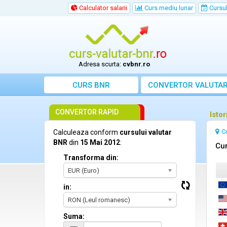
Calculator salarii
Curs mediu lunar
Cursul 
Adresa scurta:
cvbnr.ro
CURS BNR
CONVERTOR VALUTA
CONVERTOR RAPID
Isto
C
Calculeaza conform
cursului valutar
BNR
din
15 Mai 2012
:
Cur
Transforma din:
EUR (Euro)
in:
RON (Leul romanesc)
Suma: