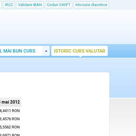
IRCC
Validare IBAN
Coduri SWIFT
Inlocuire diacritice
Toggle Dropdown
L MAI BUN CURS
ISTORIC CURS VALUTAR
5 mai 2012
4,4411 RON
3,4576 RON
5,5562 RON
3,6971 RON