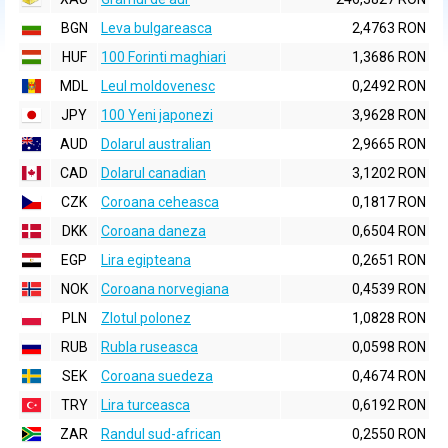
BGN
Leva bulgareasca
2,4763 RON
HUF
100 Forinti maghiari
1,3686 RON
MDL
Leul moldovenesc
0,2492 RON
JPY
100 Yeni japonezi
3,9628 RON
AUD
Dolarul australian
2,9665 RON
CAD
Dolarul canadian
3,1202 RON
CZK
Coroana ceheasca
0,1817 RON
DKK
Coroana daneza
0,6504 RON
EGP
Lira egipteana
0,2651 RON
NOK
Coroana norvegiana
0,4539 RON
PLN
Zlotul polonez
1,0828 RON
RUB
Rubla ruseasca
0,0598 RON
SEK
Coroana suedeza
0,4674 RON
TRY
Lira turceasca
0,6192 RON
ZAR
Randul sud-african
0,2550 RON