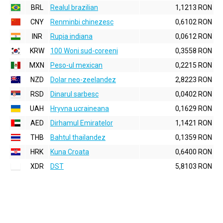
BRL
Realul brazilian
1,1213 RON
CNY
Renminbi chinezesc
0,6102 RON
INR
Rupia indiana
0,0612 RON
KRW
100 Woni sud-coreeni
0,3558 RON
MXN
Peso-ul mexican
0,2215 RON
NZD
Dolar neo-zeelandez
2,8223 RON
RSD
Dinarul sarbesc
0,0402 RON
UAH
Hryvna ucraineana
0,1629 RON
AED
Dirhamul Emiratelor
1,1421 RON
THB
Bahtul thailandez
0,1359 RON
HRK
Kuna Croata
0,6400 RON
XDR
DST
5,8103 RON