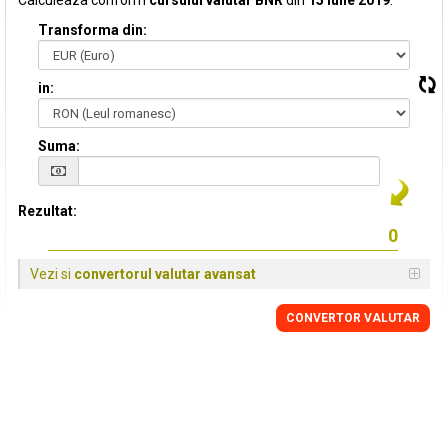
Calculeaza conform
cursului valutar BNR
din
15 Iulie 2019
:
Transforma din:
in:
Suma:
Rezultat:
Vezi si
convertorul valutar avansat
CONVERTOR VALUTAR