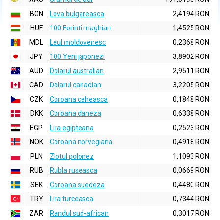
BGN
Leva bulgareasca
2,4194 RON
HUF
100 Forinti maghiari
1,4525 RON
MDL
Leul moldovenesc
0,2368 RON
JPY
100 Yeni japonezi
3,8902 RON
AUD
Dolarul australian
2,9511 RON
CAD
Dolarul canadian
3,2205 RON
CZK
Coroana ceheasca
0,1848 RON
DKK
Coroana daneza
0,6338 RON
EGP
Lira egipteana
0,2523 RON
NOK
Coroana norvegiana
0,4918 RON
PLN
Zlotul polonez
1,1093 RON
RUB
Rubla ruseasca
0,0669 RON
SEK
Coroana suedeza
0,4480 RON
TRY
Lira turceasca
0,7344 RON
ZAR
Randul sud-african
0,3017 RON