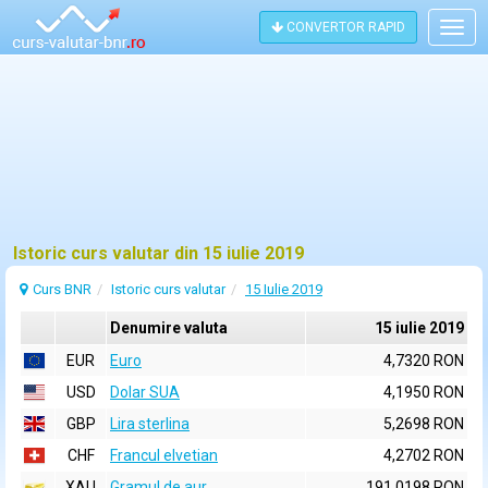
CONVERTOR RAPID
Togg
navig
Istoric curs valutar din 15 iulie 2019
Curs BNR
Istoric curs valutar
15 Iulie 2019
Denumire valuta
15 iulie 2019
EUR
Euro
4,7320 RON
USD
Dolar SUA
4,1950 RON
GBP
Lira sterlina
5,2698 RON
CHF
Francul elvetian
4,2702 RON
XAU
Gramul de aur
191,0198 RON