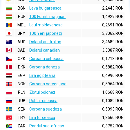
BGN
Leva bulgareasca
2,2443 RON
HUF
100 Forinti maghiari
1,4929 RON
MDL
Leul moldovenesc
0,2691 RON
JPY
100 Yeni japonezi
3,7062 RON
AUD
Dolarul australian
3,4689 RON
CAD
Dolarul canadian
3,3387 RON
CZK
Coroana ceheasca
0,1713 RON
DKK
Coroana daneza
0,5882 RON
EGP
Lira egipteana
0,4996 RON
NOK
Coroana norvegiana
0,5964 RON
PLN
Zlotul polonez
1,0668 RON
RUB
Rubla ruseasca
0,1089 RON
SEK
Coroana suedeza
0,5093 RON
TRY
Lira turceasca
1,8560 RON
ZAR
Randul sud-african
0,3752 RON