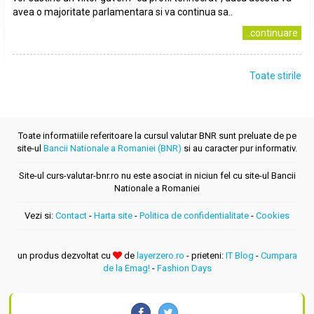
avea o majoritate parlamentara si va continua sa..
..continuare
Toate stirile
Toate informatiile referitoare la cursul valutar BNR sunt preluate de pe
site-ul
Bancii Nationale a Romaniei (BNR)
si au caracter pur informativ.
Site-ul curs-valutar-bnr.ro nu este asociat in niciun fel cu site-ul Bancii
Nationale a Romaniei
Vezi si:
Contact
-
Harta site
-
Politica de confidentialitate
-
Cookies
un produs dezvoltat cu
de
layerzero.ro
- prieteni:
IT Blog
-
Cumpara
de la Emag!
-
Fashion Days