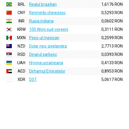
BRL
Realul brazilian
1,6176 RON
CNY
Renminbi chinezesc
0,5293 RON
INR
Rupia indiana
0,0602 RON
KRW
100 Woni sud-coreeni
0,3111 RON
MXN
Peso-ul mexican
0,2599 RON
NZD
Dolar neo-zeelandez
2,7713 RON
RSD
Dinarul sarbesc
0,0393 RON
UAH
Hryvna ucraineana
0,4133 RON
AED
Dirhamul Emiratelor
0,8953 RON
XDR
DST
5,0617 RON