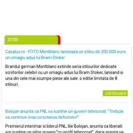
STIRI
Casalux.ro - FOTO Montblanc lanseaza un stilou de 200.000 euro,
un omagiu adus lui Bram Stoker
Brandul german Montblanc extinde seria stilourilor dedicate
scriitorilor celebri cu un omagiu adus lui Bram Stoker, lansand si
una din cele mai scumpe piese ale sale: o editie limitata de 8
stilouri..
..continuare
Bolojan anunta ca PNL va sustine un guvern tehnocrat. ”Trebuie
sa continue insa corectarea deficitelor!”
Premierul interimar si liderul PNL, Ilie Bolojan, anunta ca liberalii
vor sustine un viitor guvern ”cu profil tehnocrat”, daca acesta va