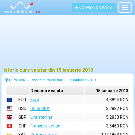
CONVERTOR RAPID
Togg
navig
Istoric curs valutar din 15 ianuarie 2013
Curs BNR
Istoric curs valutar
15 Ianuarie 2013
Denumire valuta
15 ianuarie 2013
EUR
Euro
4,3894 RON
USD
Dolar SUA
3,2882 RON
GBP
Lira sterlina
5,2833 RON
CHF
Francul elvetian
3,5463 RON
XAU
Gramul de aur
177,4853 RON