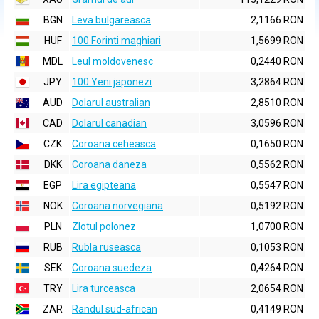
BGN
Leva bulgareasca
2,1166 RON
HUF
100 Forinti maghiari
1,5699 RON
MDL
Leul moldovenesc
0,2440 RON
JPY
100 Yeni japonezi
3,2864 RON
AUD
Dolarul australian
2,8510 RON
CAD
Dolarul canadian
3,0596 RON
CZK
Coroana ceheasca
0,1650 RON
DKK
Coroana daneza
0,5562 RON
EGP
Lira egipteana
0,5547 RON
NOK
Coroana norvegiana
0,5192 RON
PLN
Zlotul polonez
1,0700 RON
RUB
Rubla ruseasca
0,1053 RON
SEK
Coroana suedeza
0,4264 RON
TRY
Lira turceasca
2,0654 RON
ZAR
Randul sud-african
0,4149 RON