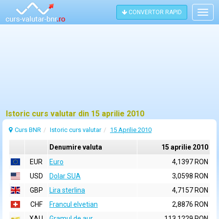
CONVERTOR RAPID
Togg
navig
Istoric curs valutar din 15 aprilie 2010
Curs BNR
Istoric curs valutar
15 Aprilie 2010
Denumire valuta
15 aprilie 2010
EUR
Euro
4,1397 RON
USD
Dolar SUA
3,0598 RON
GBP
Lira sterlina
4,7157 RON
CHF
Francul elvetian
2,8876 RON
XAU
Gramul de aur
113,1229 RON