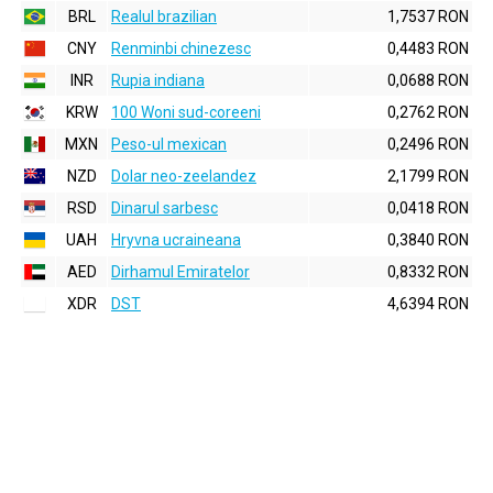
BRL
Realul brazilian
1,7537 RON
CNY
Renminbi chinezesc
0,4483 RON
INR
Rupia indiana
0,0688 RON
KRW
100 Woni sud-coreeni
0,2762 RON
MXN
Peso-ul mexican
0,2496 RON
NZD
Dolar neo-zeelandez
2,1799 RON
RSD
Dinarul sarbesc
0,0418 RON
UAH
Hryvna ucraineana
0,3840 RON
AED
Dirhamul Emiratelor
0,8332 RON
XDR
DST
4,6394 RON