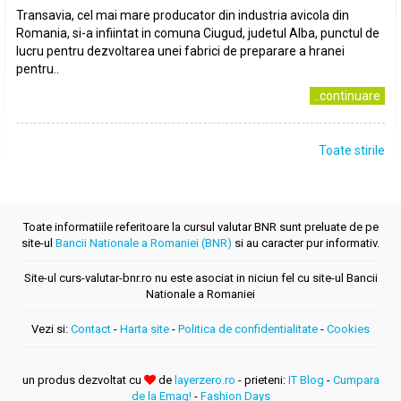
Transavia, cel mai mare producator din industria avicola din
Romania, si-a infiintat in comuna Ciugud, judetul Alba, punctul de
lucru pentru dezvoltarea unei fabrici de preparare a hranei
pentru..
..continuare
Toate stirile
Toate informatiile referitoare la cursul valutar BNR sunt preluate de pe
site-ul
Bancii Nationale a Romaniei (BNR)
si au caracter pur informativ.
Site-ul curs-valutar-bnr.ro nu este asociat in niciun fel cu site-ul Bancii
Nationale a Romaniei
Vezi si:
Contact
-
Harta site
-
Politica de confidentialitate
-
Cookies
un produs dezvoltat cu
de
layerzero.ro
- prieteni:
IT Blog
-
Cumpara
de la Emag!
-
Fashion Days