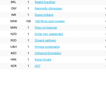
BRL
1
Realul brazilian
CNY
1
Renminbi chinezesc
INR
1
Rupia indiana
KRW
100
100 Woni sud-coreeni
MXN
1
Peso-ul mexican
NZD
1
Dolar neo-zeelandez
RSD
1
Dinarul sarbesc
UAH
1
Hryvna ucraineana
AED
1
Dirhamul Emiratelor
HRK
1
Kuna Croata
XDR
1
DST