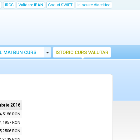
IRCC
Validare IBAN
Coduri SWIFT
Inlocuire diacritice
Toggle Dropdown
L MAI BUN CURS
ISTORIC CURS VALUTAR
mbrie 2016
4,5158 RON
4,1957 RON
5,2506 RON
4,2139 RON