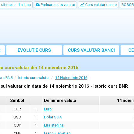
ultimei zi din luna
Preluare curs valutar
Curs valutar online
ROBOR
R
EVOLUTIE CURS
CURS
VALUTAR
BANCI
CE
ric curs valutar din 14 noiembrie 2016
urs BNR
Istoric curs valutar
14 Noiembrie 2016
sul valutar din data de 14 noiembrie 2016 - Istoric curs BNR
Simbol
Denumire valuta
14 noie
EUR
1
Euro
USD
1
Dolar SUA
GBP
1
Lira sterlina
CHF
1
Francul elvetian