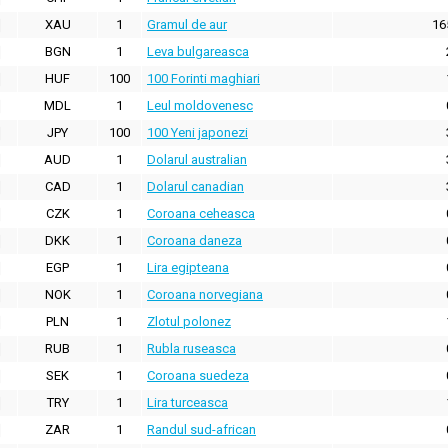
XAU
1
Gramul de aur
16
BGN
1
Leva bulgareasca
HUF
100
100 Forinti maghiari
MDL
1
Leul moldovenesc
JPY
100
100 Yeni japonezi
AUD
1
Dolarul australian
CAD
1
Dolarul canadian
CZK
1
Coroana ceheasca
DKK
1
Coroana daneza
EGP
1
Lira egipteana
NOK
1
Coroana norvegiana
PLN
1
Zlotul polonez
RUB
1
Rubla ruseasca
SEK
1
Coroana suedeza
TRY
1
Lira turceasca
ZAR
1
Randul sud-african