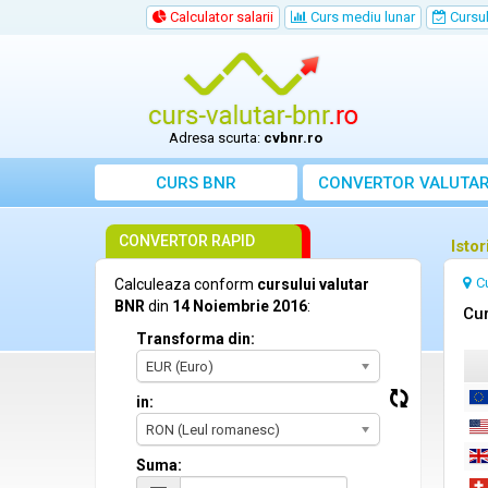
Calculator salarii
Curs mediu lunar
Cursul 
Adresa scurta:
cvbnr.ro
CURS BNR
CONVERTOR VALUTA
CONVERTOR RAPID
Isto
C
Calculeaza conform
cursului valutar
BNR
din
14 Noiembrie 2016
:
Cur
Transforma din:
EUR (Euro)
in:
RON (Leul romanesc)
Suma: