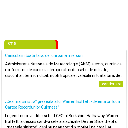
STIRI
Canicula in toata tara, de luni pana miercuri
Administratia Nationala de Meteorologie (ANM) a emis, duminica,
o informare de canicula, temperaturi deosebit de ridicate,
disconfort termic ridicat, nopti tropicale, valabila in toata tara, de..
..continuare
„Cea mai sinistra” greseala a lui Warren Buffett - „Merita un loc in
Cartea Recordurilor Guinness”
Legendarul investitor si fost CEO al Berkshire Hathaway, Warren
Buffett, a descris candva celebra achizitie Dexter Shoe drept o
„greseala sinistra”, desi nu neaparat din motivul pe care l-ar..