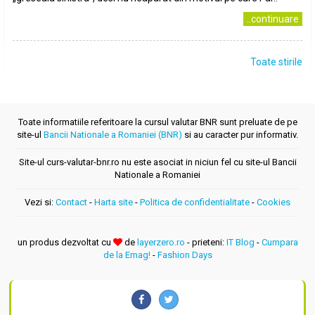
..continuare
Toate stirile
Toate informatiile referitoare la cursul valutar BNR sunt preluate de pe
site-ul
Bancii Nationale a Romaniei (BNR)
si au caracter pur informativ.
Site-ul curs-valutar-bnr.ro nu este asociat in niciun fel cu site-ul Bancii
Nationale a Romaniei
Vezi si:
Contact
-
Harta site
-
Politica de confidentialitate
-
Cookies
un produs dezvoltat cu
de
layerzero.ro
- prieteni:
IT Blog
-
Cumpara
de la Emag!
-
Fashion Days