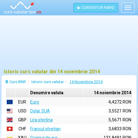
CONVERTOR RAPID
Togg
navig
Istoric curs valutar din 14 noiembrie 2014
Curs BNR
Istoric curs valutar
14 Noiembrie 2014
Denumire valuta
14 noiembrie 2014
EUR
Euro
4,4272 RON
USD
Dolar SUA
3,5521 RON
GBP
Lira sterlina
5,5671 RON
CHF
Francul elvetian
3,6833 RON
XAU
Gramul de aur
131,8491 RON