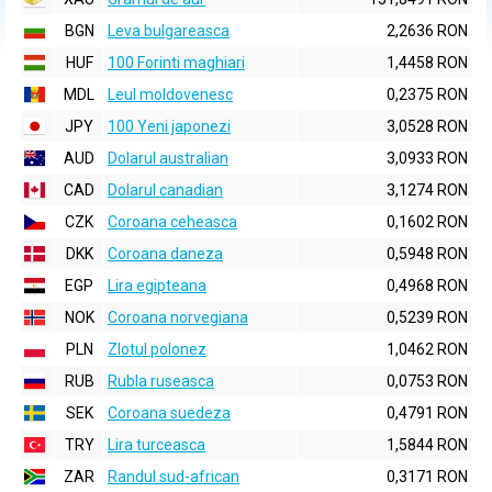
BGN
Leva bulgareasca
2,2636 RON
HUF
100 Forinti maghiari
1,4458 RON
MDL
Leul moldovenesc
0,2375 RON
JPY
100 Yeni japonezi
3,0528 RON
AUD
Dolarul australian
3,0933 RON
CAD
Dolarul canadian
3,1274 RON
CZK
Coroana ceheasca
0,1602 RON
DKK
Coroana daneza
0,5948 RON
EGP
Lira egipteana
0,4968 RON
NOK
Coroana norvegiana
0,5239 RON
PLN
Zlotul polonez
1,0462 RON
RUB
Rubla ruseasca
0,0753 RON
SEK
Coroana suedeza
0,4791 RON
TRY
Lira turceasca
1,5844 RON
ZAR
Randul sud-african
0,3171 RON