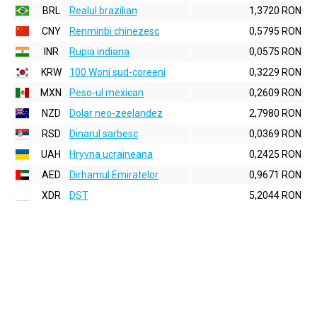
BRL
Realul brazilian
1,3720 RON
CNY
Renminbi chinezesc
0,5795 RON
INR
Rupia indiana
0,0575 RON
KRW
100 Woni sud-coreeni
0,3229 RON
MXN
Peso-ul mexican
0,2609 RON
NZD
Dolar neo-zeelandez
2,7980 RON
RSD
Dinarul sarbesc
0,0369 RON
UAH
Hryvna ucraineana
0,2425 RON
AED
Dirhamul Emiratelor
0,9671 RON
XDR
DST
5,2044 RON