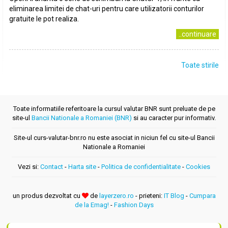
eliminarea limitei de chat-uri pentru care utilizatorii conturilor
gratuite le pot realiza.
..continuare
Toate stirile
Toate informatiile referitoare la cursul valutar BNR sunt preluate de pe
site-ul
Bancii Nationale a Romaniei (BNR)
si au caracter pur informativ.
Site-ul curs-valutar-bnr.ro nu este asociat in niciun fel cu site-ul Bancii
Nationale a Romaniei
Vezi si:
Contact
-
Harta site
-
Politica de confidentialitate
-
Cookies
un produs dezvoltat cu
de
layerzero.ro
- prieteni:
IT Blog
-
Cumpara
de la Emag!
-
Fashion Days