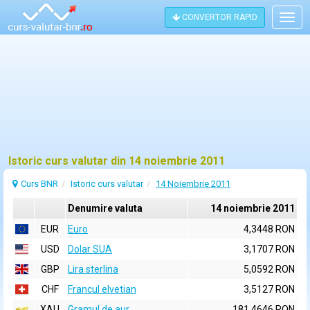
CONVERTOR RAPID
Togg
navig
Istoric curs valutar din 14 noiembrie 2011
Curs BNR
Istoric curs valutar
14 Noiembrie 2011
Denumire valuta
14 noiembrie 2011
EUR
Euro
4,3448 RON
USD
Dolar SUA
3,1707 RON
GBP
Lira sterlina
5,0592 RON
CHF
Francul elvetian
3,5127 RON
XAU
Gramul de aur
181,4646 RON