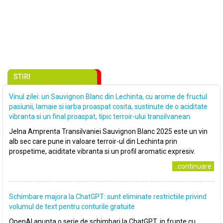
STIRI
Vinul zilei: un Sauvignon Blanc din Lechinta, cu arome de fructul
pasiunii, lamaie si iarba proaspat cosita, sustinute de o aciditate
vibranta si un final proaspat, tipic terroir-ului transilvanean
Jelna Amprenta Transilvaniei Sauvignon Blanc 2025 este un vin
alb sec care pune in valoare terroir-ul din Lechinta prin
prospetime, aciditate vibranta si un profil aromatic expresiv.
..continuare
Schimbare majora la ChatGPT: sunt eliminate restrictiile privind
volumul de text pentru conturile gratuite
OpenAI anunta o serie de schimbari la ChatGPT, in frunte cu