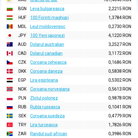
BGN
Leva bulgareasca
2,2215 RON
HUF
100 Forinti maghiari
1,3784 RON
MDL
Leul moldovenesc
0,2730 RON
JPY
100 Yeni japonezi
4,1220 RON
AUD
Dolarul australian
3,2527 RON
CAD
Dolarul canadian
3,1172 RON
CZK
Coroana ceheasca
0,1686 RON
DKK
Coroana daneza
0,5838 RON
EGP
Lira egipteana
0,5302 RON
NOK
Coroana norvegiana
0,5613 RON
PLN
Zlotul polonez
0,9878 RON
RUB
Rubla ruseasca
0,1041 RON
SEK
Coroana suedeza
0,4779 RON
TRY
Lira turceasca
1,7826 RON
ZAR
Randul sud-african
0,3986 RON