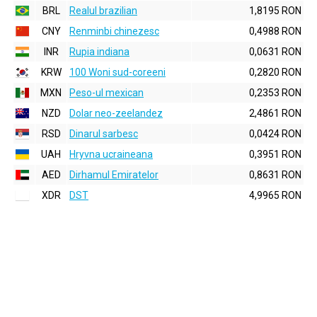
BRL
Realul brazilian
1,8195 RON
CNY
Renminbi chinezesc
0,4988 RON
INR
Rupia indiana
0,0631 RON
KRW
100 Woni sud-coreeni
0,2820 RON
MXN
Peso-ul mexican
0,2353 RON
NZD
Dolar neo-zeelandez
2,4861 RON
RSD
Dinarul sarbesc
0,0424 RON
UAH
Hryvna ucraineana
0,3951 RON
AED
Dirhamul Emiratelor
0,8631 RON
XDR
DST
4,9965 RON