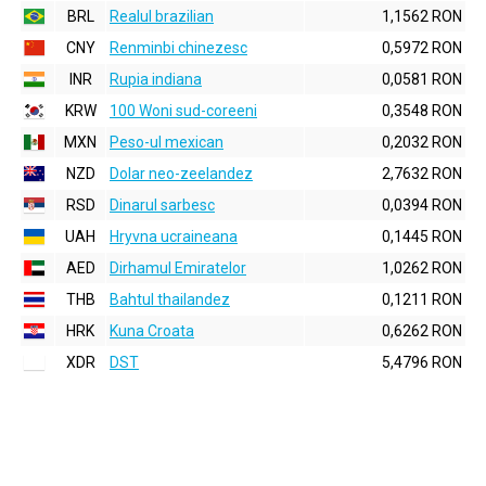
BRL
Realul brazilian
1,1562 RON
CNY
Renminbi chinezesc
0,5972 RON
INR
Rupia indiana
0,0581 RON
KRW
100 Woni sud-coreeni
0,3548 RON
MXN
Peso-ul mexican
0,2032 RON
NZD
Dolar neo-zeelandez
2,7632 RON
RSD
Dinarul sarbesc
0,0394 RON
UAH
Hryvna ucraineana
0,1445 RON
AED
Dirhamul Emiratelor
1,0262 RON
THB
Bahtul thailandez
0,1211 RON
HRK
Kuna Croata
0,6262 RON
XDR
DST
5,4796 RON