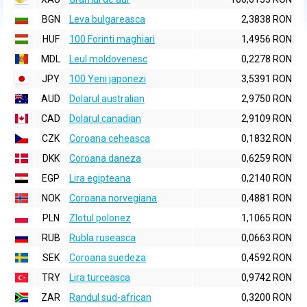
BGN
Leva bulgareasca
2,3838 RON
HUF
100 Forinti maghiari
1,4956 RON
MDL
Leul moldovenesc
0,2278 RON
JPY
100 Yeni japonezi
3,5391 RON
AUD
Dolarul australian
2,9750 RON
CAD
Dolarul canadian
2,9109 RON
CZK
Coroana ceheasca
0,1832 RON
DKK
Coroana daneza
0,6259 RON
EGP
Lira egipteana
0,2140 RON
NOK
Coroana norvegiana
0,4881 RON
PLN
Zlotul polonez
1,1065 RON
RUB
Rubla ruseasca
0,0663 RON
SEK
Coroana suedeza
0,4592 RON
TRY
Lira turceasca
0,9742 RON
ZAR
Randul sud-african
0,3200 RON