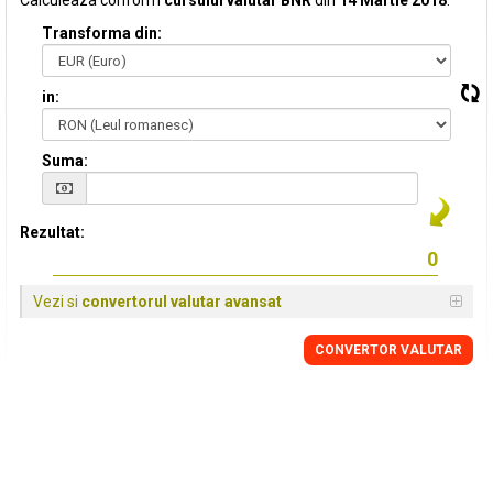
Calculeaza conform
cursului valutar BNR
din
14 Martie 2018
:
Transforma din:
in:
Suma:
Rezultat:
Vezi si
convertorul valutar avansat
CONVERTOR VALUTAR