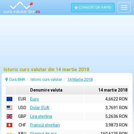
CONVERTOR RAPID
Togg
navig
Istoric curs valutar din 14 martie 2018
Curs BNR
Istoric curs valutar
14 Martie 2018
Denumire valuta
14 martie 2018
EUR
Euro
4,6622 RON
USD
Dolar SUA
3,7691 RON
GBP
Lira sterlina
5,2636 RON
CHF
Francul elvetian
3,9873 RON
XAU
Gramul de aur
160,6135 RON