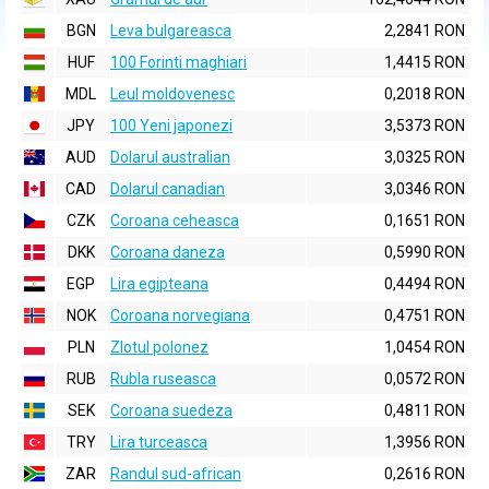
BGN
Leva bulgareasca
2,2841 RON
HUF
100 Forinti maghiari
1,4415 RON
MDL
Leul moldovenesc
0,2018 RON
JPY
100 Yeni japonezi
3,5373 RON
AUD
Dolarul australian
3,0325 RON
CAD
Dolarul canadian
3,0346 RON
CZK
Coroana ceheasca
0,1651 RON
DKK
Coroana daneza
0,5990 RON
EGP
Lira egipteana
0,4494 RON
NOK
Coroana norvegiana
0,4751 RON
PLN
Zlotul polonez
1,0454 RON
RUB
Rubla ruseasca
0,0572 RON
SEK
Coroana suedeza
0,4811 RON
TRY
Lira turceasca
1,3956 RON
ZAR
Randul sud-african
0,2616 RON