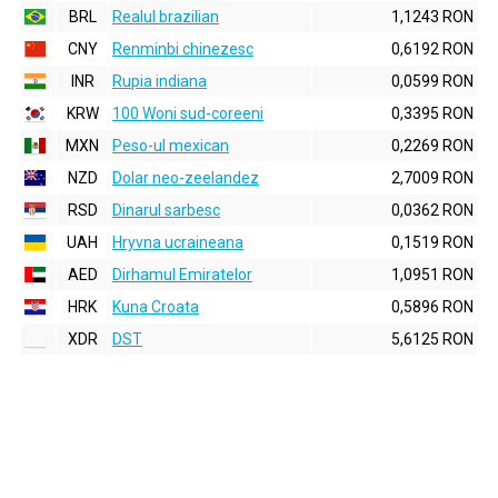
BRL
Realul brazilian
1,1243 RON
CNY
Renminbi chinezesc
0,6192 RON
INR
Rupia indiana
0,0599 RON
KRW
100 Woni sud-coreeni
0,3395 RON
MXN
Peso-ul mexican
0,2269 RON
NZD
Dolar neo-zeelandez
2,7009 RON
RSD
Dinarul sarbesc
0,0362 RON
UAH
Hryvna ucraineana
0,1519 RON
AED
Dirhamul Emiratelor
1,0951 RON
HRK
Kuna Croata
0,5896 RON
XDR
DST
5,6125 RON