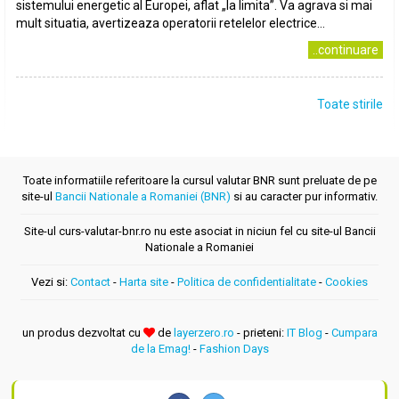
sistemului energetic al Europei, aflat „la limita”. Va agrava si mai
mult situatia, avertizeaza operatorii retelelor electrice...
..continuare
Toate stirile
Toate informatiile referitoare la cursul valutar BNR sunt preluate de pe
site-ul
Bancii Nationale a Romaniei (BNR)
si au caracter pur informativ.
Site-ul curs-valutar-bnr.ro nu este asociat in niciun fel cu site-ul Bancii
Nationale a Romaniei
Vezi si:
Contact
-
Harta site
-
Politica de confidentialitate
-
Cookies
un produs dezvoltat cu
de
layerzero.ro
- prieteni:
IT Blog
-
Cumpara
de la Emag!
-
Fashion Days