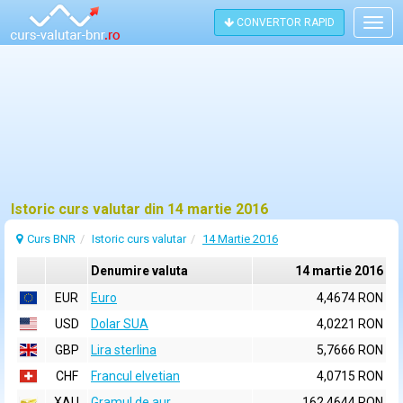
CONVERTOR RAPID
Togg
navig
Istoric curs valutar din 14 martie 2016
Curs BNR
Istoric curs valutar
14 Martie 2016
Denumire valuta
14 martie 2016
EUR
Euro
4,4674 RON
USD
Dolar SUA
4,0221 RON
GBP
Lira sterlina
5,7666 RON
CHF
Francul elvetian
4,0715 RON
XAU
Gramul de aur
162,4644 RON