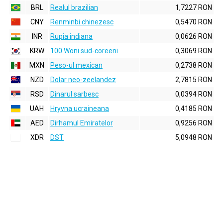
BRL
Realul brazilian
1,7227 RON
CNY
Renminbi chinezesc
0,5470 RON
INR
Rupia indiana
0,0626 RON
KRW
100 Woni sud-coreeni
0,3069 RON
MXN
Peso-ul mexican
0,2738 RON
NZD
Dolar neo-zeelandez
2,7815 RON
RSD
Dinarul sarbesc
0,0394 RON
UAH
Hryvna ucraineana
0,4185 RON
AED
Dirhamul Emiratelor
0,9256 RON
XDR
DST
5,0948 RON