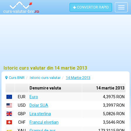
CONVERTOR RAPID
Togg
navig
Istoric curs valutar din 14 martie 2013
Curs BNR
Istoric curs valutar
14 Martie 2013
Denumire valuta
14 martie 2013
EUR
Euro
4,3975 RON
USD
Dolar SUA
3,3997 RON
GBP
Lira sterlina
5,0826 RON
CHF
Francul elvetian
3,5646 RON
XAU
Gramul de aur
173,3115 RON