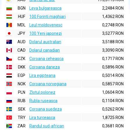
BGN
Leva bulgareasca
2,2484 RON
HUF
100 Forinti maghiari
1,4362 RON
MDL
Leul moldovenesc
0,2748 RON
JPY
100 Yeni japonezi
3,5277 RON
AUD
Dolarul australian
3,5188 RON
CAD
Dolarul canadian
3,3090 RON
CZK
Coroana ceheasca
0,1717 RON
DKK
Coroana daneza
0,5896 RON
EGP
Lira egipteana
0,5014 RON
NOK
Coroana norvegiana
0,5857 RON
PLN
Zlotul polonez
1,0604 RON
RUB
Rubla ruseasca
0,1104 RON
SEK
Coroana suedeza
0,5262 RON
TRY
Lira turceasca
1,8725 RON
ZAR
Randul sud-african
0,3681 RON