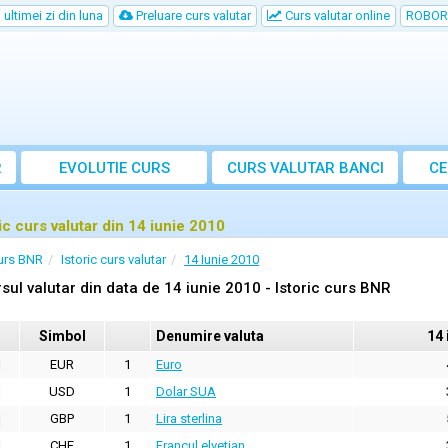
ultimei zi din luna
Preluare curs valutar
Curs valutar online
ROBOR
R
EVOLUTIE CURS
CURS
VALUTAR
BANCI
CE
ric curs valutar din 14 iunie 2010
urs BNR
Istoric curs valutar
14 Iunie 2010
sul valutar din data de 14 iunie 2010 - Istoric curs BNR
Simbol
Denumire valuta
14 
EUR
1
Euro
USD
1
Dolar SUA
GBP
1
Lira sterlina
CHF
1
Francul elvetian