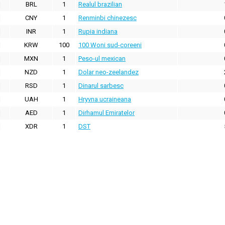
BRL
1
Realul brazilian
CNY
1
Renminbi chinezesc
INR
1
Rupia indiana
KRW
100
100 Woni sud-coreeni
MXN
1
Peso-ul mexican
NZD
1
Dolar neo-zeelandez
RSD
1
Dinarul sarbesc
UAH
1
Hryvna ucraineana
AED
1
Dirhamul Emiratelor
XDR
1
DST