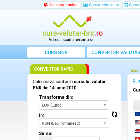
Calculator salarii
Curs mediu lunar
Cursul 
Adresa scurta:
cvbnr.ro
CURS BNR
CONVERTOR VALUTA
CONVERTOR RAPID
Isto
C
Calculeaza conform
cursului valutar
BNR
din
14 Iunie 2010
:
Cur
Transforma din:
EUR (Euro)
in:
RON (Leul romanesc)
Suma: