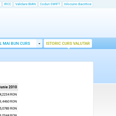
IRCC
Validare IBAN
Coduri SWIFT
Inlocuire diacritice
Toggle Dropdown
L MAI BUN CURS
ISTORIC CURS VALUTAR
iunie 2010
4,2234 RON
3,4460 RON
5,0783 RON
3,0344 RON