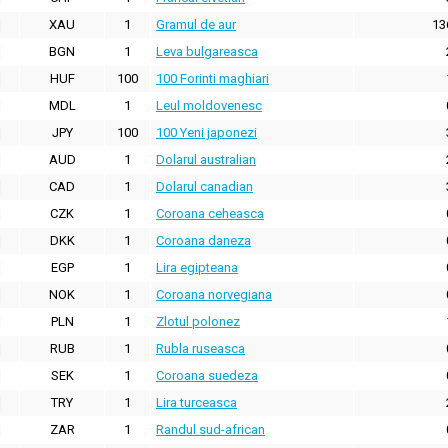
XAU
1
Gramul de aur
13
BGN
1
Leva bulgareasca
HUF
100
100 Forinti maghiari
MDL
1
Leul moldovenesc
JPY
100
100 Yeni japonezi
AUD
1
Dolarul australian
CAD
1
Dolarul canadian
CZK
1
Coroana ceheasca
DKK
1
Coroana daneza
EGP
1
Lira egipteana
NOK
1
Coroana norvegiana
PLN
1
Zlotul polonez
RUB
1
Rubla ruseasca
SEK
1
Coroana suedeza
TRY
1
Lira turceasca
ZAR
1
Randul sud-african