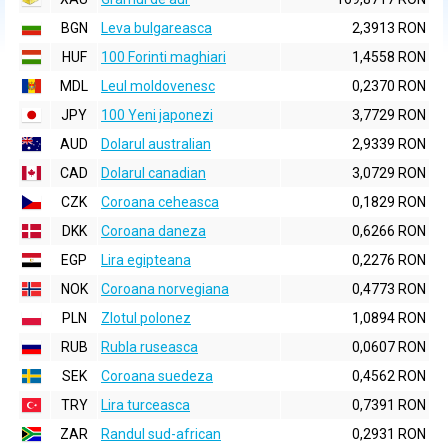
BGN
Leva bulgareasca
2,3913 RON
HUF
100 Forinti maghiari
1,4558 RON
MDL
Leul moldovenesc
0,2370 RON
JPY
100 Yeni japonezi
3,7729 RON
AUD
Dolarul australian
2,9339 RON
CAD
Dolarul canadian
3,0729 RON
CZK
Coroana ceheasca
0,1829 RON
DKK
Coroana daneza
0,6266 RON
EGP
Lira egipteana
0,2276 RON
NOK
Coroana norvegiana
0,4773 RON
PLN
Zlotul polonez
1,0894 RON
RUB
Rubla ruseasca
0,0607 RON
SEK
Coroana suedeza
0,4562 RON
TRY
Lira turceasca
0,7391 RON
ZAR
Randul sud-african
0,2931 RON