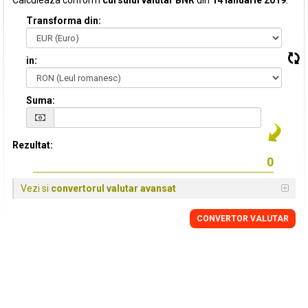
Calculeaza conform
cursului valutar BNR
din
14 Ianuarie 2019
:
Transforma din:
in:
Suma:
Rezultat:
Vezi si
convertorul valutar avansat
CONVERTOR VALUTAR