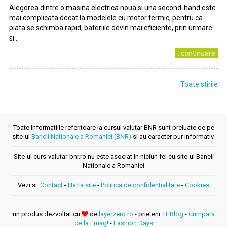
Alegerea dintre o masina electrica noua si una second-hand este
mai complicata decat la modelele cu motor termic, pentru ca
piata se schimba rapid, bateriile devin mai eficiente, prin urmare
si..
..continuare
Toate stirile
Toate informatiile referitoare la cursul valutar BNR sunt preluate de pe
site-ul
Bancii Nationale a Romaniei (BNR)
si au caracter pur informativ.
Site-ul curs-valutar-bnr.ro nu este asociat in niciun fel cu site-ul Bancii
Nationale a Romaniei
Vezi si:
Contact
-
Harta site
-
Politica de confidentialitate
-
Cookies
un produs dezvoltat cu
de
layerzero.ro
- prieteni:
IT Blog
-
Cumpara
de la Emag!
-
Fashion Days