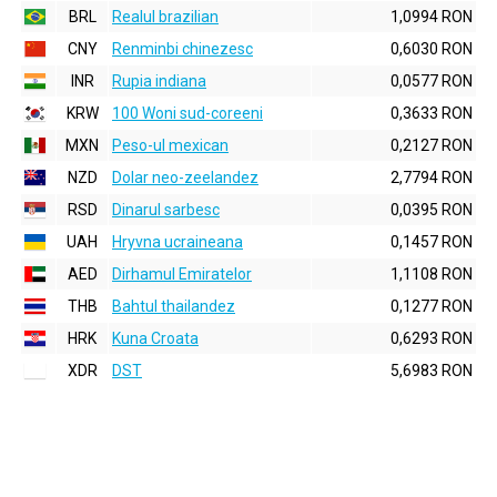
BRL
Realul brazilian
1,0994 RON
CNY
Renminbi chinezesc
0,6030 RON
INR
Rupia indiana
0,0577 RON
KRW
100 Woni sud-coreeni
0,3633 RON
MXN
Peso-ul mexican
0,2127 RON
NZD
Dolar neo-zeelandez
2,7794 RON
RSD
Dinarul sarbesc
0,0395 RON
UAH
Hryvna ucraineana
0,1457 RON
AED
Dirhamul Emiratelor
1,1108 RON
THB
Bahtul thailandez
0,1277 RON
HRK
Kuna Croata
0,6293 RON
XDR
DST
5,6983 RON