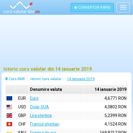
CONVERTOR RAPID
Togg
navig
Istoric curs valutar din 14 ianuarie 2019
Curs BNR
Istoric curs valutar
14 Ianuarie 2019
Denumire valuta
14 ianuarie 2019
EUR
Euro
4,6771 RON
USD
Dolar SUA
4,0802 RON
GBP
Lira sterlina
5,2399 RON
CHF
Francul elvetian
4,1524 RON
XAU
Gramul de aur
169,8717 RON