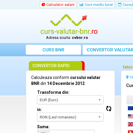
Calculator salarii
Curs mediu lunar
Cursul 
Adresa scurta:
cvbnr.ro
CURS BNR
CONVERTOR VALUTA
CONVERTOR RAPID
Isto
C
Calculeaza conform
cursului valutar
BNR
din
14 Decembrie 2012
:
Cur
Transforma din:
EUR (Euro)
in:
RON (Leul romanesc)
Suma: