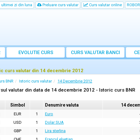
ultimei zi din luna
Preluare curs valutar
Curs valutar online
ROBOR
R
EVOLUTIE CURS
CURS
VALUTAR
BANCI
CE
ric curs valutar din 14 decembrie 2012
urs BNR
Istoric curs valutar
14 Decembrie 2012
sul valutar din data de 14 decembrie 2012 - Istoric curs BNR
Simbol
Denumire valuta
14 decem
EUR
1
Euro
USD
1
Dolar SUA
GBP
1
Lira sterlina
CHF
1
Francul elvetian