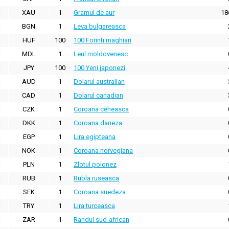
XAU
1
Gramul de aur
18
BGN
1
Leva bulgareasca
HUF
100
100 Forinti maghiari
MDL
1
Leul moldovenesc
JPY
100
100 Yeni japonezi
AUD
1
Dolarul australian
CAD
1
Dolarul canadian
CZK
1
Coroana ceheasca
DKK
1
Coroana daneza
EGP
1
Lira egipteana
NOK
1
Coroana norvegiana
PLN
1
Zlotul polonez
RUB
1
Rubla ruseasca
SEK
1
Coroana suedeza
TRY
1
Lira turceasca
ZAR
1
Randul sud-african