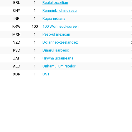
BRL
1
Realul brazilian
CNY
1
Renminbi chinezesc
INR
1
Rupia indiana
KRW
100
100 Woni sud-coreeni
MXN
1
Peso-ul mexican
NZD
1
Dolar neo-zeelandez
RSD
1
Dinarul sarbesc
UAH
1
Hryvna ucraineana
AED
1
Dirhamul Emiratelor
XDR
1
DST