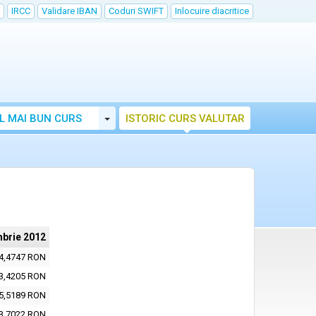
IRCC
Validare IBAN
Coduri SWIFT
Inlocuire diacritice
Toggle Dropdown
L MAI BUN CURS
ISTORIC CURS VALUTAR
brie 2012
4,4747 RON
3,4205 RON
5,5189 RON
3,7022 RON