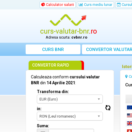
Calculator salarii
Curs mediu lunar
Cursul 
Adresa scurta:
cvbnr.ro
CURS BNR
CONVERTOR VALUTA
CONVERTOR RAPID
Istor
C
Calculeaza conform
cursului valutar
BNR
din
14 Aprilie 2021
:
Cur
Transforma din:
EUR (Euro)
in:
RON (Leul romanesc)
Suma: