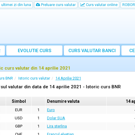
ultimei zi din luna
Preluare curs valutar
Curs valutar online
ROBOR
R
EVOLUTIE CURS
CURS
VALUTAR
BANCI
CE
ic curs valutar din 14 aprilie 2021
urs BNR
Istoric curs valutar
14 Aprilie 2021
sul valutar din data de 14 aprilie 2021 - Istoric curs BNR
Simbol
Denumire valuta
14 a
EUR
1
Euro
USD
1
Dolar SUA
GBP
1
Lira sterlina
CHF
1
Francul elvetian