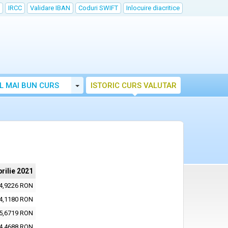
IRCC
Validare IBAN
Coduri SWIFT
Inlocuire diacritice
Toggle Dropdown
L MAI BUN CURS
ISTORIC CURS VALUTAR
prilie 2021
4,9226 RON
4,1180 RON
5,6719 RON
4,4688 RON