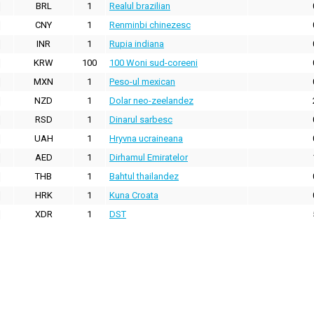
BRL
1
Realul brazilian
CNY
1
Renminbi chinezesc
INR
1
Rupia indiana
KRW
100
100 Woni sud-coreeni
MXN
1
Peso-ul mexican
NZD
1
Dolar neo-zeelandez
RSD
1
Dinarul sarbesc
UAH
1
Hryvna ucraineana
AED
1
Dirhamul Emiratelor
THB
1
Bahtul thailandez
HRK
1
Kuna Croata
XDR
1
DST