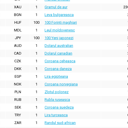
XAU
1
Gramul de aur
23
BGN
1
Leva bulgareasca
HUF
100
100 Forinti maghiari
MDL
1
Leul moldovenesc
JPY
100
100 Yeni japonezi
AUD
1
Dolarul australian
CAD
1
Dolarul canadian
CZK
1
Coroana ceheasca
DKK
1
Coroana daneza
EGP
1
Lira egipteana
NOK
1
Coroana norvegiana
PLN
1
Zlotul polonez
RUB
1
Rubla ruseasca
SEK
1
Coroana suedeza
TRY
1
Lira turceasca
ZAR
1
Randul sud-african