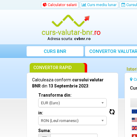
Calculator salarii
Curs mediu lunar
Cursul 
Adresa scurta:
cvbnr.ro
CURS BNR
CONVERTOR VALUTA
CONVERTOR RAPID
Isto
C
Calculeaza conform
cursului valutar
BNR
din
13 Septembrie 2023
:
Cur
Transforma din:
EUR (Euro)
in:
RON (Leul romanesc)
Suma: