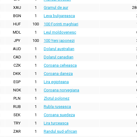
XAU
1
Gramul de aur
28
BGN
1
Leva bulgareasca
HUF
100
100 Forinti maghiari
MDL
1
Leul moldovenesc
JPY
100
100 Yeni japonezi
AUD
1
Dolarul australian
CAD
1
Dolarul canadian
CZK
1
Coroana ceheasca
DKK
1
Coroana daneza
EGP
1
Lira egipteana
NOK
1
Coroana norvegiana
PLN
1
Zlotul polonez
RUB
1
Rubla ruseasca
SEK
1
Coroana suedeza
TRY
1
Lira turceasca
ZAR
1
Randul sud-african