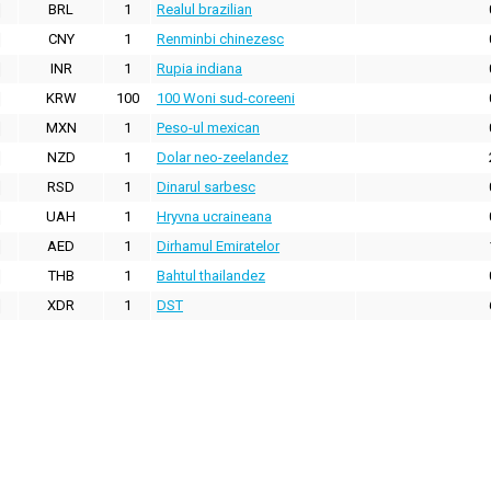
BRL
1
Realul brazilian
CNY
1
Renminbi chinezesc
INR
1
Rupia indiana
KRW
100
100 Woni sud-coreeni
MXN
1
Peso-ul mexican
NZD
1
Dolar neo-zeelandez
RSD
1
Dinarul sarbesc
UAH
1
Hryvna ucraineana
AED
1
Dirhamul Emiratelor
THB
1
Bahtul thailandez
XDR
1
DST