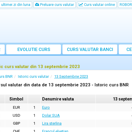
ultimei zi din luna
Preluare curs valutar
Curs valutar online
ROBOR
R
EVOLUTIE CURS
CURS
VALUTAR
BANCI
CE
ric curs valutar din 13 septembrie 2023
urs BNR
Istoric curs valutar
13 Septembrie 2023
sul valutar din data de 13 septembrie 2023 - Istoric curs BNR
Simbol
Denumire valuta
13 septem
EUR
1
Euro
USD
1
Dolar SUA
GBP
1
Lira sterlina
CHF
1
Francul elvetian