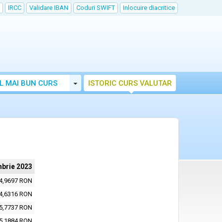
IRCC
Validare IBAN
Coduri SWIFT
Inlocuire diacritice
Toggle Dropdown
L MAI BUN CURS
ISTORIC CURS VALUTAR
brie 2023
4,9697 RON
4,6316 RON
5,7737 RON
5,1884 RON