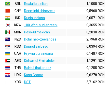
BRL
Realul brazilian
1,1008 RON
CNY
Renminbi chinezesc
0,5960 RON
INR
Rupia indiana
0,0571 RON
KRW
100 Woni sud-coreeni
0,3655 RON
MXN
Peso-ul mexican
0,2030 RON
NZD
Dolar neo-zeelandez
2,7968 RON
RSD
Dinarul sarbesc
0,0394 RON
UAH
Hryvna ucraineana
0,1487 RON
AED
Dirhamul Emiratelor
1,1291 RON
THB
Bahtul thailandez
0,1255 RON
HRK
Kuna Croata
0,6278 RON
XDR
DST
5,7162 RON