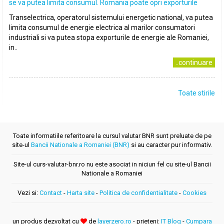
se va putea limita consumul. Romania poate opri exporturile
Transelectrica, operatorul sistemului energetic national, va putea
limita consumul de energie electrica al marilor consumatori
industriali si va putea stopa exporturile de energie ale Romaniei,
in..
..continuare
Toate stirile
Toate informatiile referitoare la cursul valutar BNR sunt preluate de pe
site-ul
Bancii Nationale a Romaniei (BNR)
si au caracter pur informativ.
Site-ul curs-valutar-bnr.ro nu este asociat in niciun fel cu site-ul Bancii
Nationale a Romaniei
Vezi si:
Contact
-
Harta site
-
Politica de confidentialitate
-
Cookies
un produs dezvoltat cu
de
layerzero.ro
- prieteni:
IT Blog
-
Cumpara