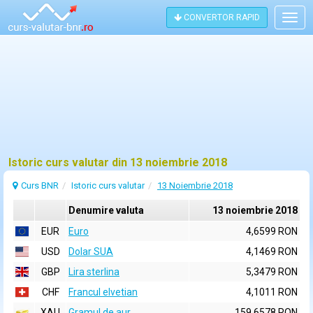
CONVERTOR RAPID
Togg
navig
Istoric curs valutar din 13 noiembrie 2018
Curs BNR
Istoric curs valutar
13 Noiembrie 2018
Denumire valuta
13 noiembrie 2018
EUR
Euro
4,6599 RON
USD
Dolar SUA
4,1469 RON
GBP
Lira sterlina
5,3479 RON
CHF
Francul elvetian
4,1011 RON
XAU
Gramul de aur
159,6578 RON