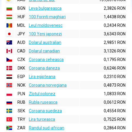
BGN
Leva bulgareasca
2,3826 RON
HUF
100 Forinti maghiari
1,4438 RON
MDL
Leul moldovenesc
0,2434 RON
JPY
100 Yeni japonezi
3,6343 RON
AUD
Dolarul australian
2,9851 RON
CAD
Dolarul canadian
3,1326 RON
CZK
Coroana ceheasca
0,1795 RON
DKK
Coroana daneza
0,6246 RON
EGP
Lira egipteana
0,2310 RON
NOK
Coroana norvegiana
0,4873 RON
PLN
Zlotul polonez
1,0833 RON
RUB
Rubla ruseasca
0,0612 RON
SEK
Coroana suedeza
0,4554 RON
TRY
Lira turceasca
0,7525 RON
ZAR
Randul sud-african
0,2864 RON