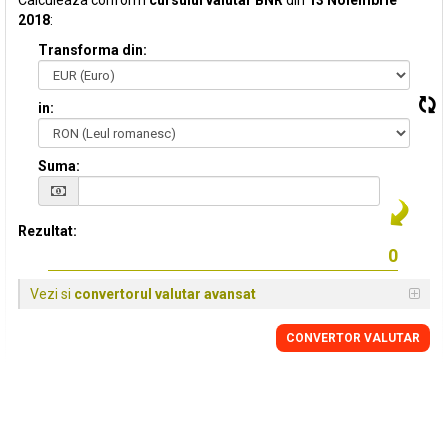
Calculeaza conform
cursului valutar BNR
din
13 Noiembrie
2018
:
Transforma din:
in:
Suma:
Rezultat:
Vezi si
convertorul valutar avansat
CONVERTOR VALUTAR