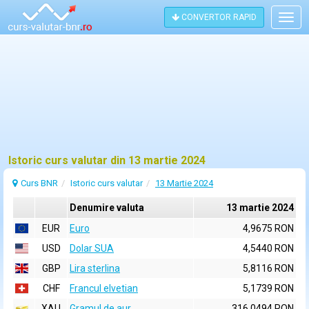
CONVERTOR RAPID
Togg
navig
Istoric curs valutar din 13 martie 2024
Curs BNR
Istoric curs valutar
13 Martie 2024
Denumire valuta
13 martie 2024
EUR
Euro
4,9675 RON
USD
Dolar SUA
4,5440 RON
GBP
Lira sterlina
5,8116 RON
CHF
Francul elvetian
5,1739 RON
XAU
Gramul de aur
316,0494 RON