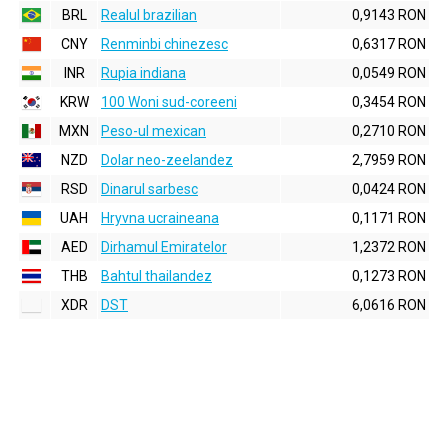
BRL
Realul brazilian
0,9143 RON
CNY
Renminbi chinezesc
0,6317 RON
INR
Rupia indiana
0,0549 RON
KRW
100 Woni sud-coreeni
0,3454 RON
MXN
Peso-ul mexican
0,2710 RON
NZD
Dolar neo-zeelandez
2,7959 RON
RSD
Dinarul sarbesc
0,0424 RON
UAH
Hryvna ucraineana
0,1171 RON
AED
Dirhamul Emiratelor
1,2372 RON
THB
Bahtul thailandez
0,1273 RON
XDR
DST
6,0616 RON