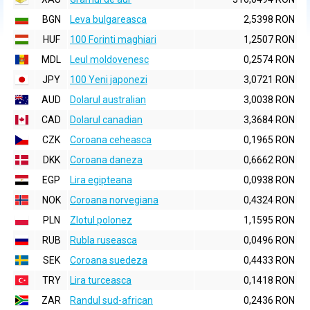
BGN
Leva bulgareasca
2,5398 RON
HUF
100 Forinti maghiari
1,2507 RON
MDL
Leul moldovenesc
0,2574 RON
JPY
100 Yeni japonezi
3,0721 RON
AUD
Dolarul australian
3,0038 RON
CAD
Dolarul canadian
3,3684 RON
CZK
Coroana ceheasca
0,1965 RON
DKK
Coroana daneza
0,6662 RON
EGP
Lira egipteana
0,0938 RON
NOK
Coroana norvegiana
0,4324 RON
PLN
Zlotul polonez
1,1595 RON
RUB
Rubla ruseasca
0,0496 RON
SEK
Coroana suedeza
0,4433 RON
TRY
Lira turceasca
0,1418 RON
ZAR
Randul sud-african
0,2436 RON