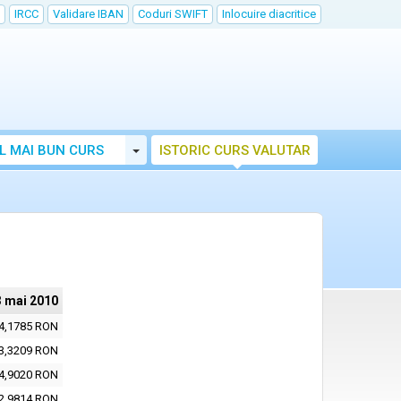
IRCC
Validare IBAN
Coduri SWIFT
Inlocuire diacritice
Toggle Dropdown
L MAI BUN CURS
ISTORIC CURS VALUTAR
3 mai 2010
4,1785 RON
3,3209 RON
4,9020 RON
2,9814 RON