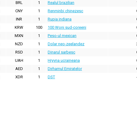
BRL
1
Realul brazilian
CNY
1
Renminbi chinezesc
INR
1
Rupia indiana
KRW
100
100 Woni sud-coreeni
MXN
1
Peso-ul mexican
NZD
1
Dolar neo-zeelandez
RSD
1
Dinarul sarbesc
UAH
1
Hryvna ucraineana
AED
1
Dirhamul Emiratelor
XDR
1
DST