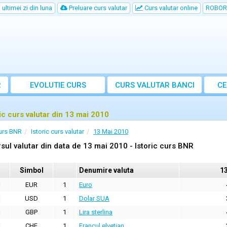
ultimei zi din luna
Preluare curs valutar
Curs valutar online
ROBOR
R
EVOLUTIE CURS
CURS
VALUTAR
BANCI
CE
ric curs valutar din 13 mai 2010
urs BNR
Istoric curs valutar
13 Mai 2010
sul valutar din data de 13 mai 2010 - Istoric curs BNR
Simbol
Denumire valuta
1
EUR
1
Euro
USD
1
Dolar SUA
GBP
1
Lira sterlina
CHF
1
Francul elvetian