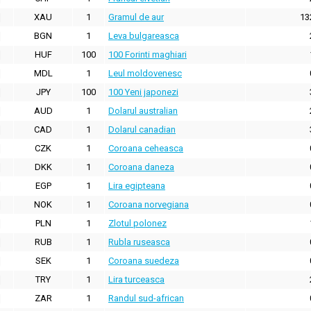
XAU
1
Gramul de aur
13
BGN
1
Leva bulgareasca
HUF
100
100 Forinti maghiari
MDL
1
Leul moldovenesc
JPY
100
100 Yeni japonezi
AUD
1
Dolarul australian
CAD
1
Dolarul canadian
CZK
1
Coroana ceheasca
DKK
1
Coroana daneza
EGP
1
Lira egipteana
NOK
1
Coroana norvegiana
PLN
1
Zlotul polonez
RUB
1
Rubla ruseasca
SEK
1
Coroana suedeza
TRY
1
Lira turceasca
ZAR
1
Randul sud-african