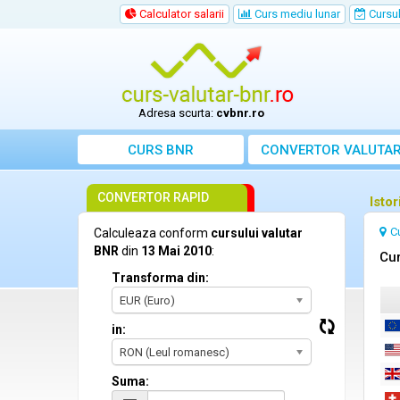
Calculator salarii
Curs mediu lunar
Cursul 
Adresa scurta:
cvbnr.ro
CURS BNR
CONVERTOR VALUTA
CONVERTOR RAPID
Isto
C
Calculeaza conform
cursului valutar
BNR
din
13 Mai 2010
:
Cur
Transforma din:
EUR (Euro)
in:
RON (Leul romanesc)
Suma: