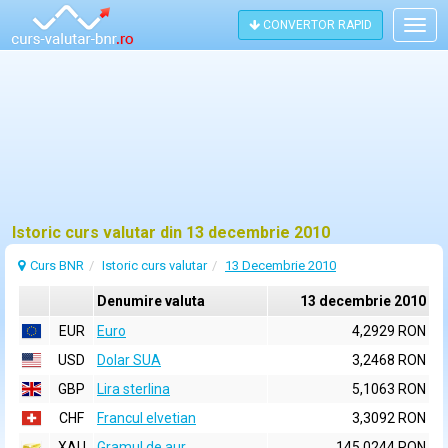
CONVERTOR RAPID
Togg
navig
Istoric curs valutar din 13 decembrie 2010
Curs BNR
Istoric curs valutar
13 Decembrie 2010
Denumire valuta
13 decembrie 2010
EUR
Euro
4,2929 RON
USD
Dolar SUA
3,2468 RON
GBP
Lira sterlina
5,1063 RON
CHF
Francul elvetian
3,3092 RON
XAU
Gramul de aur
145,0244 RON