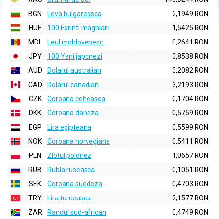
BGN
Leva bulgareasca
2,1949 RON
HUF
100 Forinti maghiari
1,5425 RON
MDL
Leul moldovenesc
0,2641 RON
JPY
100 Yeni japonezi
3,8538 RON
AUD
Dolarul australian
3,2082 RON
CAD
Dolarul canadian
3,2193 RON
CZK
Coroana ceheasca
0,1704 RON
DKK
Coroana daneza
0,5759 RON
EGP
Lira egipteana
0,5599 RON
NOK
Coroana norvegiana
0,5411 RON
PLN
Zlotul polonez
1,0657 RON
RUB
Rubla ruseasca
0,1051 RON
SEK
Coroana suedeza
0,4703 RON
TRY
Lira turceasca
2,1577 RON
ZAR
Randul sud-african
0,4749 RON