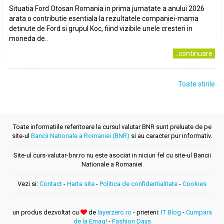
Situatia Ford Otosan Romania in prima jumatate a anului 2026
arata o contributie esentiala la rezultatele companiei-mama
detinute de Ford si grupul Koc, fiind vizibile unele cresteri in
moneda de..
..continuare
Toate stirile
Toate informatiile referitoare la cursul valutar BNR sunt preluate de pe
site-ul
Bancii Nationale a Romaniei (BNR)
si au caracter pur informativ.
Site-ul curs-valutar-bnr.ro nu este asociat in niciun fel cu site-ul Bancii
Nationale a Romaniei
Vezi si:
Contact
-
Harta site
-
Politica de confidentialitate
-
Cookies
un produs dezvoltat cu
de
layerzero.ro
- prieteni:
IT Blog
-
Cumpara
de la Emag!
-
Fashion Days