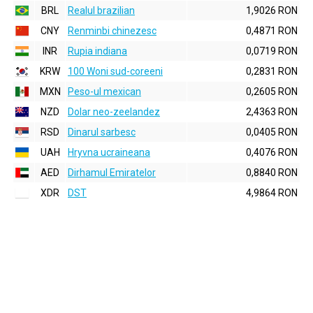
BRL
Realul brazilian
1,9026 RON
CNY
Renminbi chinezesc
0,4871 RON
INR
Rupia indiana
0,0719 RON
KRW
100 Woni sud-coreeni
0,2831 RON
MXN
Peso-ul mexican
0,2605 RON
NZD
Dolar neo-zeelandez
2,4363 RON
RSD
Dinarul sarbesc
0,0405 RON
UAH
Hryvna ucraineana
0,4076 RON
AED
Dirhamul Emiratelor
0,8840 RON
XDR
DST
4,9864 RON