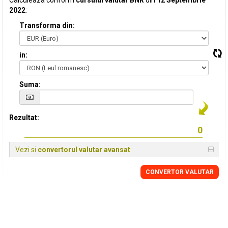
Calculeaza conform
cursului valutar BNR
din
12 Septembrie
2022
:
Transforma din:
in:
Suma:
Rezultat:
Vezi si
convertorul valutar avansat
CONVERTOR VALUTAR