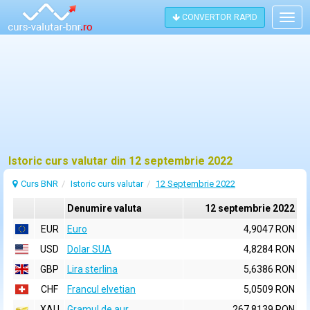
CONVERTOR RAPID
Togg
navig
Istoric curs valutar din 12 septembrie 2022
Curs BNR
Istoric curs valutar
12 Septembrie 2022
Denumire valuta
12 septembrie 2022
EUR
Euro
4,9047 RON
USD
Dolar SUA
4,8284 RON
GBP
Lira sterlina
5,6386 RON
CHF
Francul elvetian
5,0509 RON
XAU
Gramul de aur
267,8139 RON