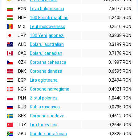
BGN
Leva bulgareasca
2,5077 RON
HUF
100 Forinti maghiari
1,2405 RON
MDL
Leul moldovenesc
0,2510 RON
JPY
100 Yeni japonezi
3,3838 RON
AUD
Dolarul australian
3,3199 RON
CAD
Dolarul canadian
3,7178 RON
CZK
Coroana ceheasca
0,1997 RON
DKK
Coroana daneza
0,6595 RON
EGP
Lira egipteana
0,2494 RON
NOK
Coroana norvegiana
0,4921 RON
PLN
Zlotul polonez
1,0440 RON
RUB
Rubla ruseasca
0,0795 RON
SEK
Coroana suedeza
0,4612 RON
TRY
Lira turceasca
0,2646 RON
ZAR
Randul sud-african
0,2825 RON