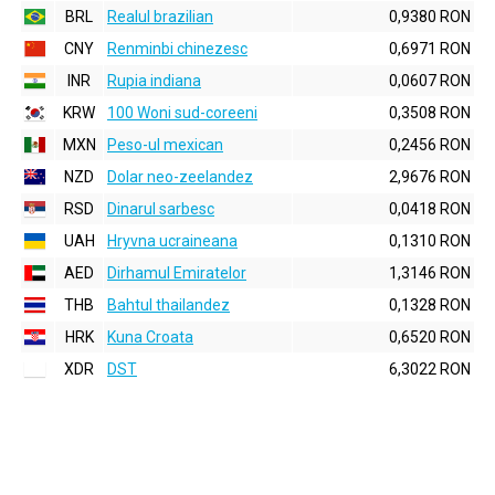
BRL
Realul brazilian
0,9380 RON
CNY
Renminbi chinezesc
0,6971 RON
INR
Rupia indiana
0,0607 RON
KRW
100 Woni sud-coreeni
0,3508 RON
MXN
Peso-ul mexican
0,2456 RON
NZD
Dolar neo-zeelandez
2,9676 RON
RSD
Dinarul sarbesc
0,0418 RON
UAH
Hryvna ucraineana
0,1310 RON
AED
Dirhamul Emiratelor
1,3146 RON
THB
Bahtul thailandez
0,1328 RON
HRK
Kuna Croata
0,6520 RON
XDR
DST
6,3022 RON