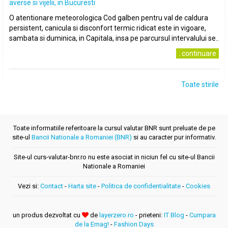
averse si vijelii, in Bucuresti
O atentionare meteorologica Cod galben pentru val de caldura
persistent, canicula si disconfort termic ridicat este in vigoare,
sambata si duminica, in Capitala, insa pe parcursul intervalului se..
..continuare
Toate stirile
Toate informatiile referitoare la cursul valutar BNR sunt preluate de pe
site-ul
Bancii Nationale a Romaniei (BNR)
si au caracter pur informativ.
Site-ul curs-valutar-bnr.ro nu este asociat in niciun fel cu site-ul Bancii
Nationale a Romaniei
Vezi si:
Contact
-
Harta site
-
Politica de confidentialitate
-
Cookies
un produs dezvoltat cu
de
layerzero.ro
- prieteni:
IT Blog
-
Cumpara
de la Emag!
-
Fashion Days