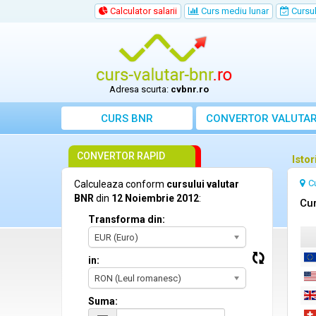
Calculator salarii
Curs mediu lunar
Cursul 
Adresa scurta:
cvbnr.ro
CURS BNR
CONVERTOR VALUTA
CONVERTOR RAPID
Isto
C
Calculeaza conform
cursului valutar
BNR
din
12 Noiembrie 2012
:
Cur
Transforma din:
EUR (Euro)
in:
RON (Leul romanesc)
Suma: