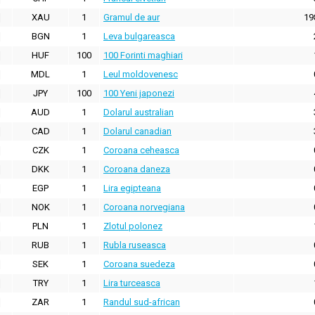
XAU
1
Gramul de aur
19
BGN
1
Leva bulgareasca
HUF
100
100 Forinti maghiari
MDL
1
Leul moldovenesc
JPY
100
100 Yeni japonezi
AUD
1
Dolarul australian
CAD
1
Dolarul canadian
CZK
1
Coroana ceheasca
DKK
1
Coroana daneza
EGP
1
Lira egipteana
NOK
1
Coroana norvegiana
PLN
1
Zlotul polonez
RUB
1
Rubla ruseasca
SEK
1
Coroana suedeza
TRY
1
Lira turceasca
ZAR
1
Randul sud-african