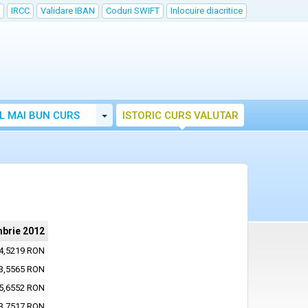
IRCC
Validare IBAN
Coduri SWIFT
Inlocuire diacritice
Toggle Dropdown
L MAI BUN CURS
ISTORIC CURS VALUTAR
mbrie 2012
4,5219 RON
3,5565 RON
5,6552 RON
3,7517 RON