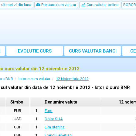
ultimei zi din luna
Preluare curs valutar
Curs valutar online
ROBOR
R
EVOLUTIE CURS
CURS
VALUTAR
BANCI
CE
ric curs valutar din 12 noiembrie 2012
urs BNR
Istoric curs valutar
12 Noiembrie 2012
sul valutar din data de 12 noiembrie 2012 - Istoric curs BNR
Simbol
Denumire valuta
12 noie
EUR
1
Euro
USD
1
Dolar SUA
GBP
1
Lira sterlina
CHF
1
Francul elvetian