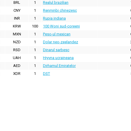
BRL
1
Realul brazilian
CNY
1
Renminbi chinezesc
INR
1
Rupia indiana
KRW
100
100 Woni sud-coreeni
MXN
1
Peso-ul mexican
NZD
1
Dolar neo-zeelandez
RSD
1
Dinarul sarbesc
UAH
1
Hryvna ucraineana
AED
1
Dirhamul Emiratelor
XDR
1
DST