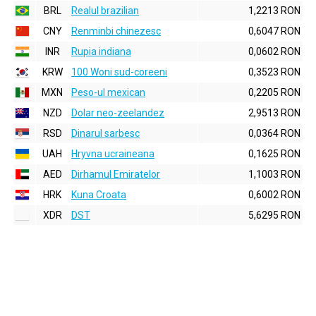
BRL
Realul brazilian
1,2213 RON
CNY
Renminbi chinezesc
0,6047 RON
INR
Rupia indiana
0,0602 RON
KRW
100 Woni sud-coreeni
0,3523 RON
MXN
Peso-ul mexican
0,2205 RON
NZD
Dolar neo-zeelandez
2,9513 RON
RSD
Dinarul sarbesc
0,0364 RON
UAH
Hryvna ucraineana
0,1625 RON
AED
Dirhamul Emiratelor
1,1003 RON
HRK
Kuna Croata
0,6002 RON
XDR
DST
5,6295 RON