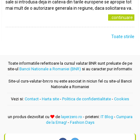
sale si introdusa deja in cateva din tarile europene se apropie tot
mai mult de o autorizare generala in regiune, daca solicitarea va..
..continuare
Toate stirile
Toate informatiile referitoare la cursul valutar BNR sunt preluate de pe
site-ul
Bancii Nationale a Romaniei (BNR)
si au caracter pur informativ.
Site-ul curs-valutar-bnr.ro nu este asociat in niciun fel cu site-ul Bancii
Nationale a Romaniei
Vezi si:
Contact
-
Harta site
-
Politica de confidentialitate
-
Cookies
un produs dezvoltat cu
de
layerzero.ro
- prieteni:
IT Blog
-
Cumpara
de la Emag!
-
Fashion Days