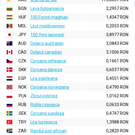
BGN
Leva bulgareasca
2,2957 RON
HUF
100 Forinti maghiari
1,4347 RON
MDL
Leul moldovenesc
0,2053 RON
JPY
100 Yeni japonezi
3,8977 RON
AUD
Dolarul australian
3,0843 RON
CAD
Dolarul canadian
3,1006 RON
CZK
Coroana ceheasca
0,1661 RON
DKK
Coroana daneza
0,6037 RON
EGP
Lira egipteana
0,4551 RON
NOK
Coroana norvegiana
0,4790 RON
PLN
Zlotul polonez
1,0162 RON
RUB
Rubla ruseasca
0,0633 RON
SEK
Coroana suedeza
0,4747 RON
TRY
Lira turceasca
1,3988 RON
ZAR
Randul sud-african
0,2820 RON