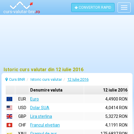
CONVERTOR RAPID
Togg
navig
Istoric curs valutar din 12 iulie 2016
Curs BNR
Istoric curs valutar
12 Iulie 2016
Denumire valuta
12 iulie 2016
EUR
Euro
4,4900 RON
USD
Dolar SUA
4,0414 RON
GBP
Lira sterlina
5,3272 RON
CHF
Francul elvetian
4,1191 RON
XAU
Gramul de aur
175,6837 RON