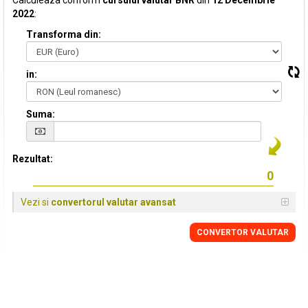
Calculeaza conform
cursului valutar BNR
din
12 Decembrie
2022
:
Transforma din:
in:
Suma:
Rezultat:
Vezi si
convertorul valutar avansat
CONVERTOR VALUTAR