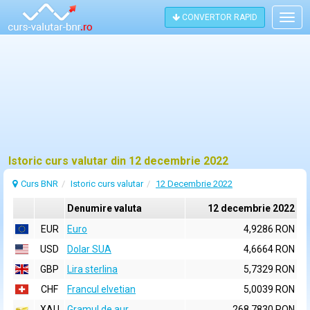
CONVERTOR RAPID
Togg
navig
Istoric curs valutar din 12 decembrie 2022
Curs BNR
Istoric curs valutar
12 Decembrie 2022
Denumire valuta
12 decembrie 2022
EUR
Euro
4,9286 RON
USD
Dolar SUA
4,6664 RON
GBP
Lira sterlina
5,7329 RON
CHF
Francul elvetian
5,0039 RON
XAU
Gramul de aur
268,7830 RON