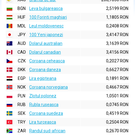
BGN
Leva bulgareasca
2,5199 RON
HUF
100 Forinti maghiari
1,1805 RON
MDL
Leul moldovenesc
0,2408 RON
JPY
100 Yeni japonezi
3,4147 RON
AUD
Dolarul australian
3,1639 RON
CAD
Dolarul canadian
3,4156 RON
CZK
Coroana ceheasca
0,2027 RON
DKK
Coroana daneza
0,6627 RON
EGP
Lira egipteana
0,1891 RON
NOK
Coroana norvegiana
0,4667 RON
PLN
Zlotul polonez
1,0501 RON
RUB
Rubla ruseasca
0,0745 RON
SEK
Coroana suedeza
0,4519 RON
TRY
Lira turceasca
0,2504 RON
ZAR
Randul sud-african
0,2670 RON