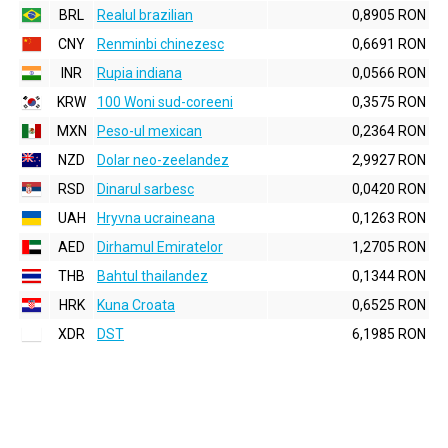
BRL
Realul brazilian
0,8905 RON
CNY
Renminbi chinezesc
0,6691 RON
INR
Rupia indiana
0,0566 RON
KRW
100 Woni sud-coreeni
0,3575 RON
MXN
Peso-ul mexican
0,2364 RON
NZD
Dolar neo-zeelandez
2,9927 RON
RSD
Dinarul sarbesc
0,0420 RON
UAH
Hryvna ucraineana
0,1263 RON
AED
Dirhamul Emiratelor
1,2705 RON
THB
Bahtul thailandez
0,1344 RON
HRK
Kuna Croata
0,6525 RON
XDR
DST
6,1985 RON