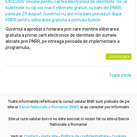
EXCLUSIV Decizie pentru cartea electronica de identitate. De ce
buletinele cu cip vor mai fi eliberate gratuit, cu bani din PNRR,
pana pe 29 august. Guvernul nu are inca bani prevazuti dupa
PNRR pentru eliberarea gratuita a primului buletin
Guvernul a aprobat o hotarare prin care mentine eliberarea
gratuita a primei carti electronice de identitate din sumele
alocate prin PNRR, pe intreaga perioada de implementare a
programului,..
..continuare
Toate stirile
Toate informatiile referitoare la cursul valutar BNR sunt preluate de pe
site-ul
Bancii Nationale a Romaniei (BNR)
si au caracter pur informativ.
Site-ul curs-valutar-bnr.ro nu este asociat in niciun fel cu site-ul Bancii
Nationale a Romaniei
Vezi si:
Contact
-
Harta site
-
Politica de confidentialitate
-
Cookies