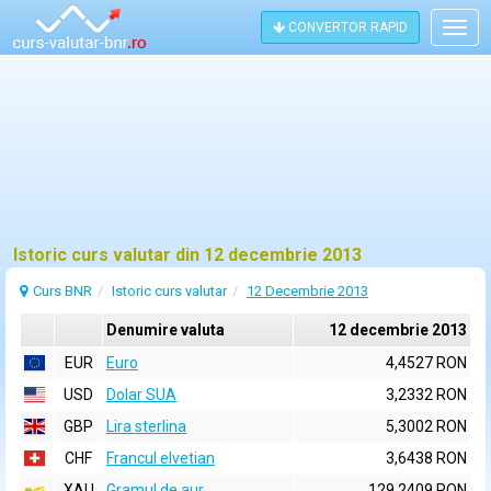
CONVERTOR RAPID
Togg
navig
Istoric curs valutar din 12 decembrie 2013
Curs BNR
Istoric curs valutar
12 Decembrie 2013
Denumire valuta
12 decembrie 2013
EUR
Euro
4,4527 RON
USD
Dolar SUA
3,2332 RON
GBP
Lira sterlina
5,3002 RON
CHF
Francul elvetian
3,6438 RON
XAU
Gramul de aur
129,2409 RON