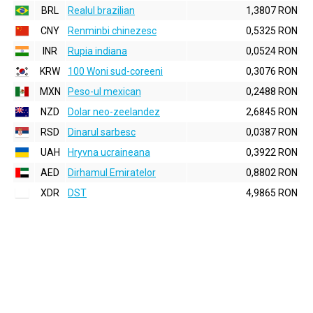
BRL
Realul brazilian
1,3807 RON
CNY
Renminbi chinezesc
0,5325 RON
INR
Rupia indiana
0,0524 RON
KRW
100 Woni sud-coreeni
0,3076 RON
MXN
Peso-ul mexican
0,2488 RON
NZD
Dolar neo-zeelandez
2,6845 RON
RSD
Dinarul sarbesc
0,0387 RON
UAH
Hryvna ucraineana
0,3922 RON
AED
Dirhamul Emiratelor
0,8802 RON
XDR
DST
4,9865 RON