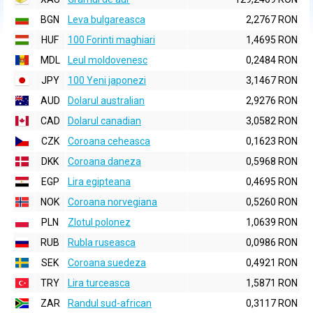
BGN
Leva bulgareasca
2,2767 RON
HUF
100 Forinti maghiari
1,4695 RON
MDL
Leul moldovenesc
0,2484 RON
JPY
100 Yeni japonezi
3,1467 RON
AUD
Dolarul australian
2,9276 RON
CAD
Dolarul canadian
3,0582 RON
CZK
Coroana ceheasca
0,1623 RON
DKK
Coroana daneza
0,5968 RON
EGP
Lira egipteana
0,4695 RON
NOK
Coroana norvegiana
0,5260 RON
PLN
Zlotul polonez
1,0639 RON
RUB
Rubla ruseasca
0,0986 RON
SEK
Coroana suedeza
0,4921 RON
TRY
Lira turceasca
1,5871 RON
ZAR
Randul sud-african
0,3117 RON