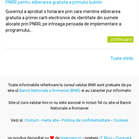
PNRR pentru eliberarea gratuita a primului buletin
Guvernul a aprobat o hotarare prin care mentine eliberarea
gratuita a primei carti electronice de identitate din sumele
alocate prin PNRR, pe intreaga perioada de implementare a
programului,..
..continuare
Toate stirile
Toate informatiile referitoare la cursul valutar BNR sunt preluate de pe
site-ul
Bancii Nationale a Romaniei (BNR)
si au caracter pur informativ.
Site-ul curs-valutar-bnr.ro nu este asociat in niciun fel cu site-ul Bancii
Nationale a Romaniei
Vezi si:
Contact
-
Harta site
-
Politica de confidentialitate
-
Cookies
un produs dezvoltat cu
de
layerzero.ro
- prieteni:
IT Blog
-
Cumpara