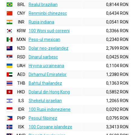
BRL
Realul brazilian
0,8144 RON
CNY
Renminbi chinezesc
0,6434 RON
INR
Rupia indiana
0,0541 RON
KRW
100 Woni sud-coreeni
0,3366 RON
MXN
Peso-ul mexican
0,2340 RON
NZD
Dolar neo-zeelandez
2,7699 RON
RSD
Dinarul sarbesc
0,0425 RON
UAH
Hryvna ucraineana
0,1104 RON
AED
Dirhamul Emiratelor
1,2380 RON
THB
Bahtul thailandez
0,1363 RON
HKD
Dolarul din Hong Kong
0,5852 RON
ILS
Shekelul israelian
1,2065 RON
IDR
100 Rupii indoneziene
0,0292 RON
PHP
Pesoul filipinez
0,0795 RON
ISK
100 Coroane islandeze
3,3413 RON