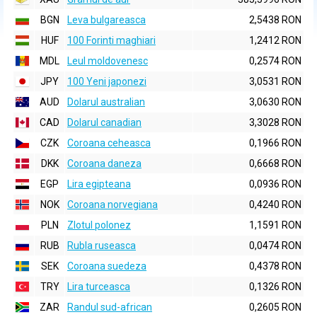
BGN
Leva bulgareasca
2,5438 RON
HUF
100 Forinti maghiari
1,2412 RON
MDL
Leul moldovenesc
0,2574 RON
JPY
100 Yeni japonezi
3,0531 RON
AUD
Dolarul australian
3,0630 RON
CAD
Dolarul canadian
3,3028 RON
CZK
Coroana ceheasca
0,1966 RON
DKK
Coroana daneza
0,6668 RON
EGP
Lira egipteana
0,0936 RON
NOK
Coroana norvegiana
0,4240 RON
PLN
Zlotul polonez
1,1591 RON
RUB
Rubla ruseasca
0,0474 RON
SEK
Coroana suedeza
0,4378 RON
TRY
Lira turceasca
0,1326 RON
ZAR
Randul sud-african
0,2605 RON