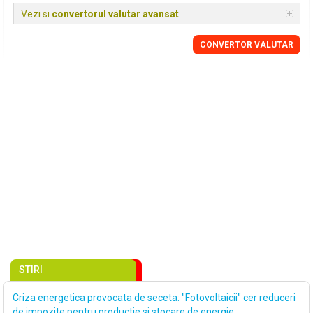
Vezi si
convertorul valutar avansat
CONVERTOR VALUTAR
STIRI
Criza energetica provocata de seceta: ″Fotovoltaicii″ cer reduceri
de impozite pentru productie si stocare de energie