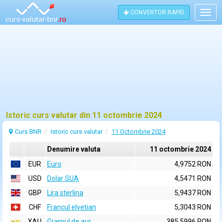
CONVERTOR RAPID
Togg
navig
Istoric curs valutar din 11 octombrie 2024
Curs BNR
Istoric curs valutar
11 Octombrie 2024
Denumire valuta
11 octombrie 2024
EUR
Euro
4,9752 RON
USD
Dolar SUA
4,5471 RON
GBP
Lira sterlina
5,9437 RON
CHF
Francul elvetian
5,3043 RON
XAU
Gramul de aur
385,5996 RON