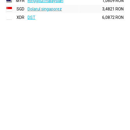
MYR
Ringgitul malaysian
1,0609 RON
SGD
Dolarul singaporez
3,4821 RON
XDR
DST
6,0872 RON