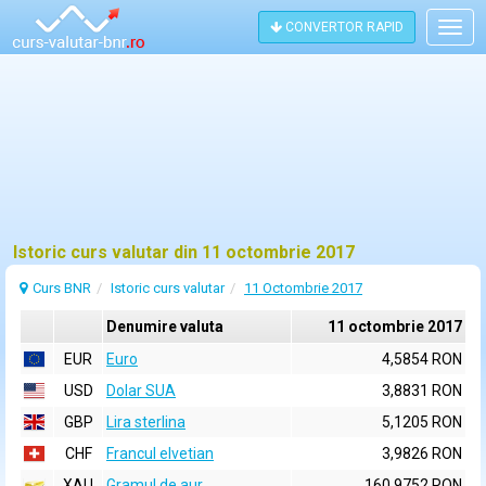
CONVERTOR RAPID
Togg
navig
Istoric curs valutar din 11 octombrie 2017
Curs BNR
Istoric curs valutar
11 Octombrie 2017
Denumire valuta
11 octombrie 2017
EUR
Euro
4,5854 RON
USD
Dolar SUA
3,8831 RON
GBP
Lira sterlina
5,1205 RON
CHF
Francul elvetian
3,9826 RON
XAU
Gramul de aur
160,9752 RON