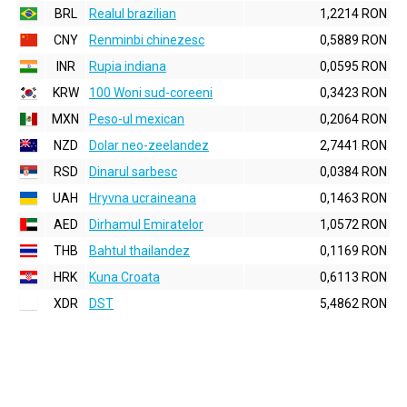
BRL
Realul brazilian
1,2214 RON
CNY
Renminbi chinezesc
0,5889 RON
INR
Rupia indiana
0,0595 RON
KRW
100 Woni sud-coreeni
0,3423 RON
MXN
Peso-ul mexican
0,2064 RON
NZD
Dolar neo-zeelandez
2,7441 RON
RSD
Dinarul sarbesc
0,0384 RON
UAH
Hryvna ucraineana
0,1463 RON
AED
Dirhamul Emiratelor
1,0572 RON
THB
Bahtul thailandez
0,1169 RON
HRK
Kuna Croata
0,6113 RON
XDR
DST
5,4862 RON