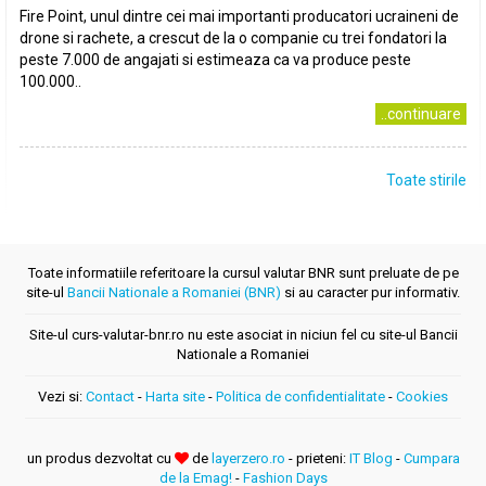
Fire Point, unul dintre cei mai importanti producatori ucraineni de
drone si rachete, a crescut de la o companie cu trei fondatori la
peste 7.000 de angajati si estimeaza ca va produce peste
100.000..
..continuare
Toate stirile
Toate informatiile referitoare la cursul valutar BNR sunt preluate de pe
site-ul
Bancii Nationale a Romaniei (BNR)
si au caracter pur informativ.
Site-ul curs-valutar-bnr.ro nu este asociat in niciun fel cu site-ul Bancii
Nationale a Romaniei
Vezi si:
Contact
-
Harta site
-
Politica de confidentialitate
-
Cookies
un produs dezvoltat cu
de
layerzero.ro
- prieteni:
IT Blog
-
Cumpara
de la Emag!
-
Fashion Days