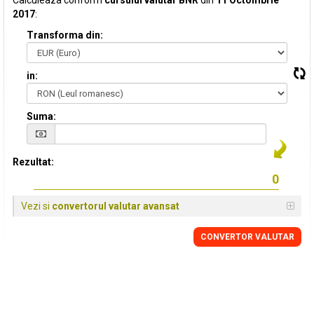
Calculeaza conform
cursului valutar BNR
din
11 Octombrie
2017
:
Transforma din:
in:
Suma:
Rezultat:
Vezi si
convertorul valutar avansat
CONVERTOR VALUTAR