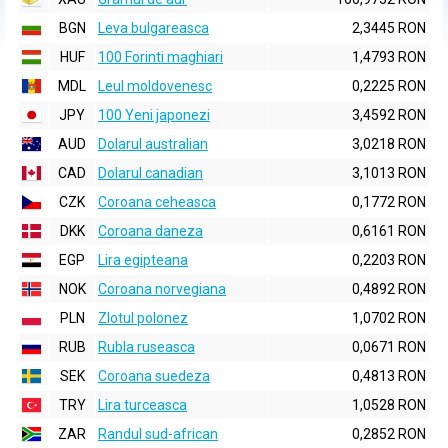
BGN
Leva bulgareasca
2,3445 RON
HUF
100 Forinti maghiari
1,4793 RON
MDL
Leul moldovenesc
0,2225 RON
JPY
100 Yeni japonezi
3,4592 RON
AUD
Dolarul australian
3,0218 RON
CAD
Dolarul canadian
3,1013 RON
CZK
Coroana ceheasca
0,1772 RON
DKK
Coroana daneza
0,6161 RON
EGP
Lira egipteana
0,2203 RON
NOK
Coroana norvegiana
0,4892 RON
PLN
Zlotul polonez
1,0702 RON
RUB
Rubla ruseasca
0,0671 RON
SEK
Coroana suedeza
0,4813 RON
TRY
Lira turceasca
1,0528 RON
ZAR
Randul sud-african
0,2852 RON