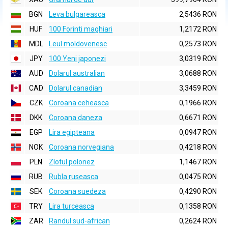
BGN
Leva bulgareasca
2,5436 RON
HUF
100 Forinti maghiari
1,2172 RON
MDL
Leul moldovenesc
0,2573 RON
JPY
100 Yeni japonezi
3,0319 RON
AUD
Dolarul australian
3,0688 RON
CAD
Dolarul canadian
3,3459 RON
CZK
Coroana ceheasca
0,1966 RON
DKK
Coroana daneza
0,6671 RON
EGP
Lira egipteana
0,0947 RON
NOK
Coroana norvegiana
0,4218 RON
PLN
Zlotul polonez
1,1467 RON
RUB
Rubla ruseasca
0,0475 RON
SEK
Coroana suedeza
0,4290 RON
TRY
Lira turceasca
0,1358 RON
ZAR
Randul sud-african
0,2624 RON