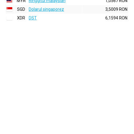
MYR
Ringgitul malaysian
1,0567 RON
SGD
Dolarul singaporez
3,5009 RON
XDR
DST
6,1594 RON