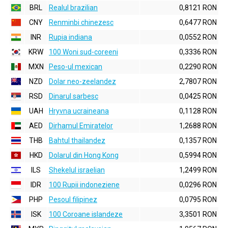
BRL
Realul brazilian
0,8121 RON
CNY
Renminbi chinezesc
0,6477 RON
INR
Rupia indiana
0,0552 RON
KRW
100 Woni sud-coreeni
0,3336 RON
MXN
Peso-ul mexican
0,2290 RON
NZD
Dolar neo-zeelandez
2,7807 RON
RSD
Dinarul sarbesc
0,0425 RON
UAH
Hryvna ucraineana
0,1128 RON
AED
Dirhamul Emiratelor
1,2688 RON
THB
Bahtul thailandez
0,1357 RON
HKD
Dolarul din Hong Kong
0,5994 RON
ILS
Shekelul israelian
1,2499 RON
IDR
100 Rupii indoneziene
0,0296 RON
PHP
Pesoul filipinez
0,0795 RON
ISK
100 Coroane islandeze
3,3501 RON