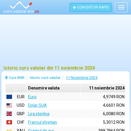
CONVERTOR RAPID
Togg
navig
Istoric curs valutar din 11 noiembrie 2024
Curs BNR
Istoric curs valutar
11 Noiembrie 2024
Denumire valuta
11 noiembrie 2024
EUR
Euro
4,9749 RON
USD
Dolar SUA
4,6601 RON
GBP
Lira sterlina
6,0080 RON
CHF
Francul elvetian
5,3012 RON
XAU
Gramul de aur
399,7964 RON