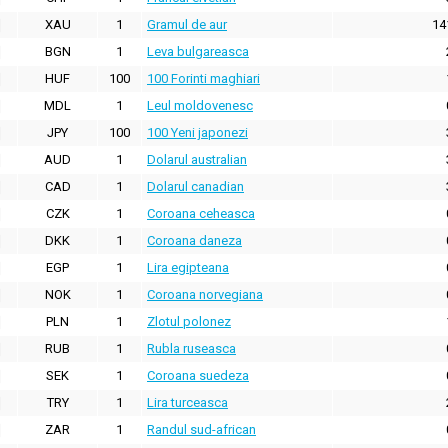
XAU
1
Gramul de aur
14
BGN
1
Leva bulgareasca
HUF
100
100 Forinti maghiari
MDL
1
Leul moldovenesc
JPY
100
100 Yeni japonezi
AUD
1
Dolarul australian
CAD
1
Dolarul canadian
CZK
1
Coroana ceheasca
DKK
1
Coroana daneza
EGP
1
Lira egipteana
NOK
1
Coroana norvegiana
PLN
1
Zlotul polonez
RUB
1
Rubla ruseasca
SEK
1
Coroana suedeza
TRY
1
Lira turceasca
ZAR
1
Randul sud-african