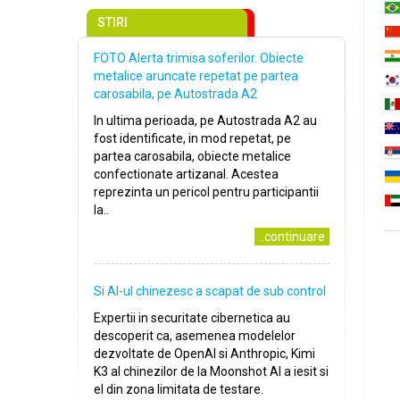
STIRI
FOTO Alerta trimisa soferilor. Obiecte
metalice aruncate repetat pe partea
carosabila, pe Autostrada A2
In ultima perioada, pe Autostrada A2 au
fost identificate, in mod repetat, pe
partea carosabila, obiecte metalice
confectionate artizanal. Acestea
reprezinta un pericol pentru participantii
la..
..continuare
Si AI-ul chinezesc a scapat de sub control
Expertii in securitate cibernetica au
descoperit ca, asemenea modelelor
dezvoltate de OpenAI si Anthropic, Kimi
K3 al chinezilor de la Moonshot AI a iesit si
el din zona limitata de testare.