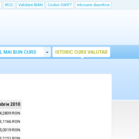
IRCC
Validare IBAN
Coduri SWIFT
Inlocuire diacritice
Toggle Dropdown
L MAI BUN CURS
ISTORIC CURS VALUTAR
mbrie 2010
4,2839 RON
3,1166 RON
5,0319 RON
3,2151 RON