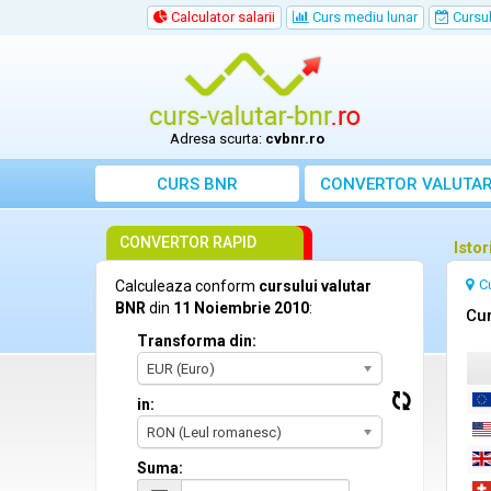
Calculator salarii
Curs mediu lunar
Cursul 
Adresa scurta:
cvbnr.ro
CURS BNR
CONVERTOR VALUTA
CONVERTOR RAPID
Isto
C
Calculeaza conform
cursului valutar
BNR
din
11 Noiembrie 2010
:
Cur
Transforma din:
EUR (Euro)
in:
RON (Leul romanesc)
Suma: