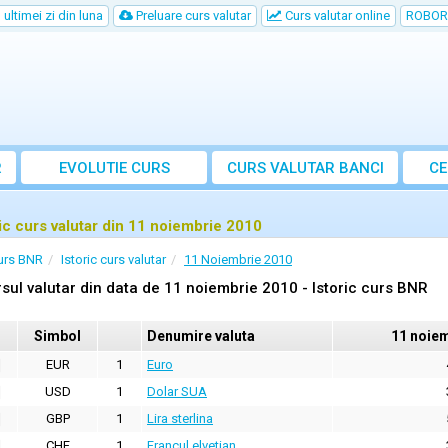
ultimei zi din luna
Preluare curs valutar
Curs valutar online
ROBOR
R
EVOLUTIE CURS
CURS
VALUTAR
BANCI
CE
ric curs valutar din 11 noiembrie 2010
urs BNR
Istoric curs valutar
11 Noiembrie 2010
sul valutar din data de 11 noiembrie 2010 - Istoric curs BNR
Simbol
Denumire valuta
11 noie
EUR
1
Euro
USD
1
Dolar SUA
GBP
1
Lira sterlina
CHF
1
Francul elvetian