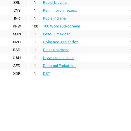
BRL
1
Realul brazilian
CNY
1
Renminbi chinezesc
INR
1
Rupia indiana
KRW
100
100 Woni sud-coreeni
MXN
1
Peso-ul mexican
NZD
1
Dolar neo-zeelandez
RSD
1
Dinarul sarbesc
UAH
1
Hryvna ucraineana
AED
1
Dirhamul Emiratelor
XDR
1
DST