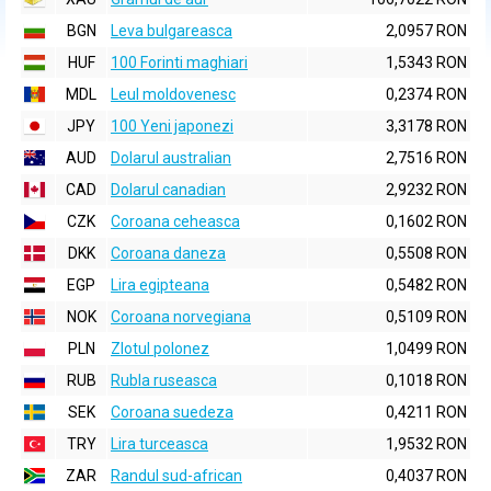
BGN
Leva bulgareasca
2,0957 RON
HUF
100 Forinti maghiari
1,5343 RON
MDL
Leul moldovenesc
0,2374 RON
JPY
100 Yeni japonezi
3,3178 RON
AUD
Dolarul australian
2,7516 RON
CAD
Dolarul canadian
2,9232 RON
CZK
Coroana ceheasca
0,1602 RON
DKK
Coroana daneza
0,5508 RON
EGP
Lira egipteana
0,5482 RON
NOK
Coroana norvegiana
0,5109 RON
PLN
Zlotul polonez
1,0499 RON
RUB
Rubla ruseasca
0,1018 RON
SEK
Coroana suedeza
0,4211 RON
TRY
Lira turceasca
1,9532 RON
ZAR
Randul sud-african
0,4037 RON