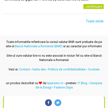
..continuare
Toate stirile
Toate informatiile referitoare la cursul valutar BNR sunt preluate de pe
site-ul
Bancii Nationale a Romaniei (BNR)
si au caracter pur informativ.
Site-ul curs-valutar-bnr.ro nu este asociat in niciun fel cu site-ul Bancii
Nationale a Romaniei
Vezi si:
Contact
-
Harta site
-
Politica de confidentialitate
-
Cookies
un produs dezvoltat cu
de
layerzero.ro
- prieteni:
IT Blog
-
Cumpara
de la Emag!
-
Fashion Days