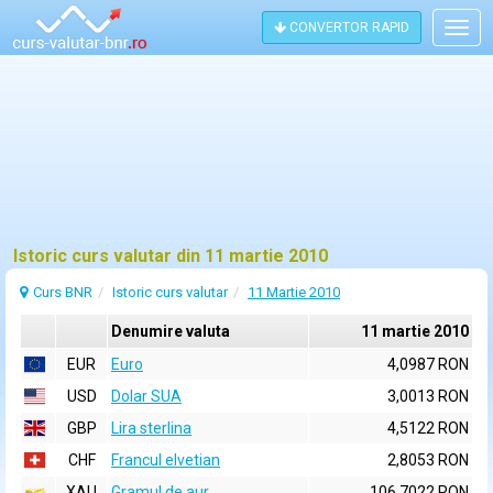
CONVERTOR RAPID
Togg
navig
Istoric curs valutar din 11 martie 2010
Curs BNR
Istoric curs valutar
11 Martie 2010
Denumire valuta
11 martie 2010
EUR
Euro
4,0987 RON
USD
Dolar SUA
3,0013 RON
GBP
Lira sterlina
4,5122 RON
CHF
Francul elvetian
2,8053 RON
XAU
Gramul de aur
106,7022 RON