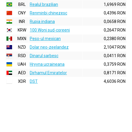
BRL
Realul brazilian
1,6969 RON
CNY
Renminbi chinezesc
0,4396 RON
INR
Rupia indiana
0,0658 RON
KRW
100 Woni sud-coreeni
0,2647 RON
MXN
Peso-ul mexican
0,2380 RON
NZD
Dolar neo-zeelandez
2,1047 RON
RSD
Dinarul sarbesc
0,0411 RON
UAH
Hryvna ucraineana
0,3759 RON
AED
Dirhamul Emiratelor
0,8171 RON
XDR
DST
4,6036 RON