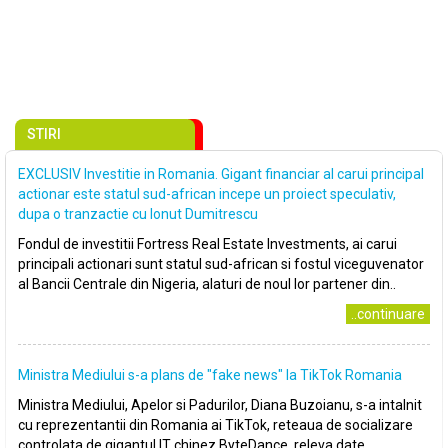
STIRI
EXCLUSIV Investitie in Romania. Gigant financiar al carui principal
actionar este statul sud-african incepe un proiect speculativ,
dupa o tranzactie cu Ionut Dumitrescu
Fondul de investitii Fortress Real Estate Investments, ai carui
principali actionari sunt statul sud-african si fostul viceguvenator
al Bancii Centrale din Nigeria, alaturi de noul lor partener din..
..continuare
Ministra Mediului s-a plans de ″fake news″ la TikTok Romania
Ministra Mediului, Apelor si Padurilor, Diana Buzoianu, s-a intalnit
cu reprezentantii din Romania ai TikTok, reteaua de socializare
controlata de gigantul IT chinez ByteDance, releva date..