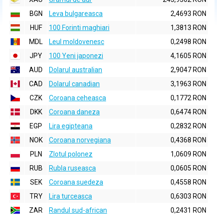
BGN
Leva bulgareasca
2,4693 RON
HUF
100 Forinti maghiari
1,3813 RON
MDL
Leul moldovenesc
0,2498 RON
JPY
100 Yeni japonezi
4,1605 RON
AUD
Dolarul australian
2,9047 RON
CAD
Dolarul canadian
3,1963 RON
CZK
Coroana ceheasca
0,1772 RON
DKK
Coroana daneza
0,6474 RON
EGP
Lira egipteana
0,2832 RON
NOK
Coroana norvegiana
0,4368 RON
PLN
Zlotul polonez
1,0609 RON
RUB
Rubla ruseasca
0,0605 RON
SEK
Coroana suedeza
0,4558 RON
TRY
Lira turceasca
0,6303 RON
ZAR
Randul sud-african
0,2431 RON