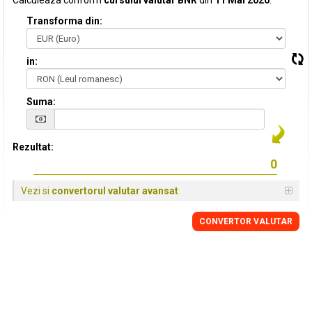
Calculeaza conform
cursului valutar BNR
din
11 Mai 2020
:
Transforma din:
in:
Suma:
Rezultat:
Vezi si
convertorul valutar avansat
CONVERTOR VALUTAR