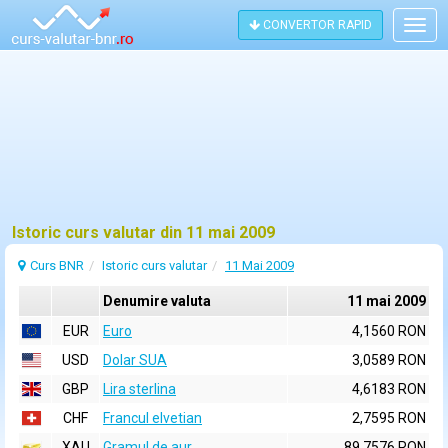
CONVERTOR RAPID
Togg
navig
Istoric curs valutar din 11 mai 2009
Curs BNR
Istoric curs valutar
11 Mai 2009
Denumire valuta
11 mai 2009
EUR
Euro
4,1560 RON
USD
Dolar SUA
3,0589 RON
GBP
Lira sterlina
4,6183 RON
CHF
Francul elvetian
2,7595 RON
XAU
Gramul de aur
89,7576 RON