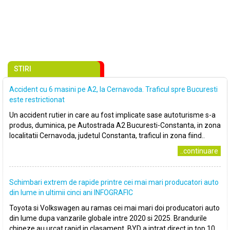
STIRI
Accident cu 6 masini pe A2, la Cernavoda. Traficul spre Bucuresti
este restrictionat
Un accident rutier in care au fost implicate sase autoturisme s-a
produs, duminica, pe Autostrada A2 Bucuresti-Constanta, in zona
localitatii Cernavoda, judetul Constanta, traficul in zona fiind..
..continuare
Schimbari extrem de rapide printre cei mai mari producatori auto
din lume in ultimii cinci ani INFOGRAFIC
Toyota si Volkswagen au ramas cei mai mari doi producatori auto
din lume dupa vanzarile globale intre 2020 si 2025. Brandurile
chineze au urcat rapid in clasament. BYD a intrat direct in top 10..