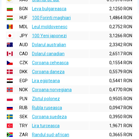
BGN
Leva bulgareasca
2,1250 RON
HUF
100 Forinti maghiari
1,4864 RON
MDL
Leul moldovenesc
0,2752 RON
JPY
100 Yeni japonezi
3,1266 RON
AUD
Dolarul australian
2,3342 RON
CAD
Dolarul canadian
2,6517 RON
CZK
Coroana ceheasca
0,1554 RON
DKK
Coroana daneza
0,5579 RON
EGP
Lira egipteana
0,5441 RON
NOK
Coroana norvegiana
0,4770 RON
PLN
Zlotul polonez
0,9505 RON
RUB
Rubla ruseasca
0,0947 RON
SEK
Coroana suedeza
0,3950 RON
TRY
Lira turceasca
1,9671 RON
ZAR
Randul sud-african
0,3665 RON