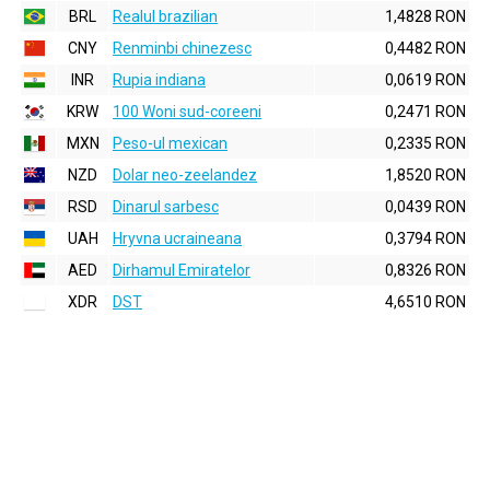
BRL
Realul brazilian
1,4828 RON
CNY
Renminbi chinezesc
0,4482 RON
INR
Rupia indiana
0,0619 RON
KRW
100 Woni sud-coreeni
0,2471 RON
MXN
Peso-ul mexican
0,2335 RON
NZD
Dolar neo-zeelandez
1,8520 RON
RSD
Dinarul sarbesc
0,0439 RON
UAH
Hryvna ucraineana
0,3794 RON
AED
Dirhamul Emiratelor
0,8326 RON
XDR
DST
4,6510 RON