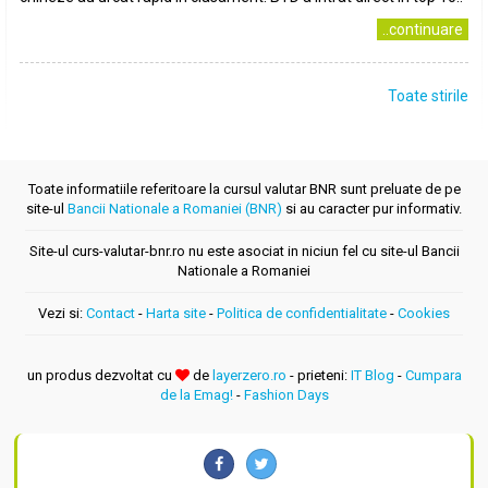
..continuare
Toate stirile
Toate informatiile referitoare la cursul valutar BNR sunt preluate de pe
site-ul
Bancii Nationale a Romaniei (BNR)
si au caracter pur informativ.
Site-ul curs-valutar-bnr.ro nu este asociat in niciun fel cu site-ul Bancii
Nationale a Romaniei
Vezi si:
Contact
-
Harta site
-
Politica de confidentialitate
-
Cookies
un produs dezvoltat cu
de
layerzero.ro
- prieteni:
IT Blog
-
Cumpara
de la Emag!
-
Fashion Days