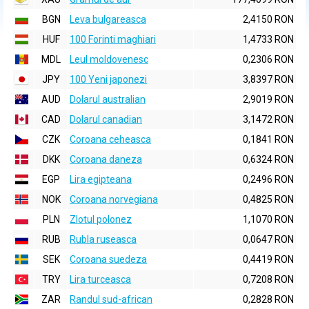
BGN
Leva bulgareasca
2,4150 RON
HUF
100 Forinti maghiari
1,4733 RON
MDL
Leul moldovenesc
0,2306 RON
JPY
100 Yeni japonezi
3,8397 RON
AUD
Dolarul australian
2,9019 RON
CAD
Dolarul canadian
3,1472 RON
CZK
Coroana ceheasca
0,1841 RON
DKK
Coroana daneza
0,6324 RON
EGP
Lira egipteana
0,2496 RON
NOK
Coroana norvegiana
0,4825 RON
PLN
Zlotul polonez
1,1070 RON
RUB
Rubla ruseasca
0,0647 RON
SEK
Coroana suedeza
0,4419 RON
TRY
Lira turceasca
0,7208 RON
ZAR
Randul sud-african
0,2828 RON