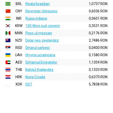
BRL
Realul brazilian
1,0737 RON
CNY
Renminbi chinezesc
0,6036 RON
INR
Rupia indiana
0,0601 RON
KRW
100 Woni sud-coreeni
0,3531 RON
MXN
Peso-ul mexican
0,2176 RON
NZD
Dolar neo-zeelandez
2,7486 RON
RSD
Dinarul sarbesc
0,0400 RON
UAH
Hryvna ucraineana
0,1580 RON
AED
Dirhamul Emiratelor
1,1359 RON
THB
Bahtul thailandez
0,1333 RON
HRK
Kuna Croata
0,6373 RON
XDR
DST
5,7838 RON