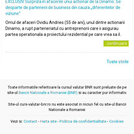
EXCLUSIV Surpriza in afacerile unui actionar de la Dinamo. Se
desparte de partenerii de business din cauza „diferentelor de
viziune“
Omul de afaceri Ovidiu Andries (55 de ani), unul dintre actionarii
Dinamo, a rupt parteneriatul cu antreprenorii care ii asigurau
partea operationala a proiectului rezidential pe care vrea sa il..
..continuare
Toate stirile
Toate informatiile referitoare la cursul valutar BNR sunt preluate de pe
site-ul
Bancii Nationale a Romaniei (BNR)
si au caracter pur informativ.
Site-ul curs-valutar-bnr.ro nu este asociat in niciun fel cu site-ul Bancii
Nationale a Romaniei
Vezi si:
Contact
-
Harta site
-
Politica de confidentialitate
-
Cookies