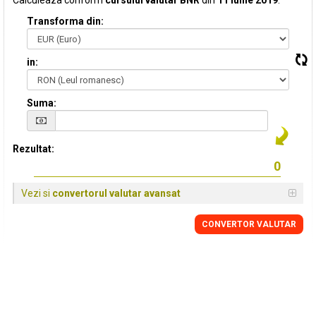
Calculeaza conform
cursului valutar BNR
din
11 Iunie 2019
:
Transforma din:
in:
Suma:
Rezultat:
Vezi si
convertorul valutar avansat
CONVERTOR VALUTAR