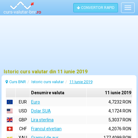
CONVERTOR RAPID
Togg
navig
Istoric curs valutar din 11 iunie 2019
Curs BNR
Istoric curs valutar
11 Iunie 2019
Denumire valuta
11 iunie 2019
EUR
Euro
4,7232 RON
USD
Dolar SUA
4,1724 RON
GBP
Lira sterlina
5,3037 RON
CHF
Francul elvetian
4,2076 RON
XAU
Gramul de aur
177,4099 RON