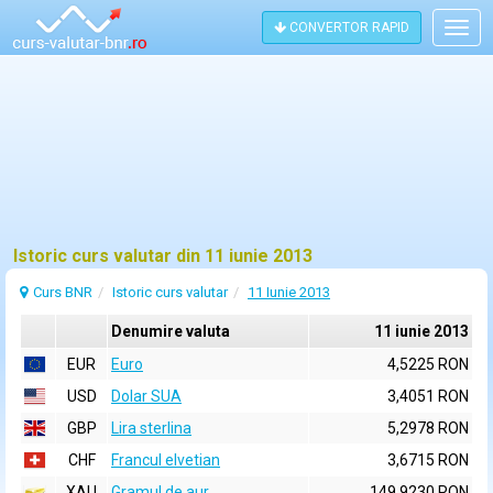
CONVERTOR RAPID
Togg
navig
Istoric curs valutar din 11 iunie 2013
Curs BNR
Istoric curs valutar
11 Iunie 2013
Denumire valuta
11 iunie 2013
EUR
Euro
4,5225 RON
USD
Dolar SUA
3,4051 RON
GBP
Lira sterlina
5,2978 RON
CHF
Francul elvetian
3,6715 RON
XAU
Gramul de aur
149,9230 RON