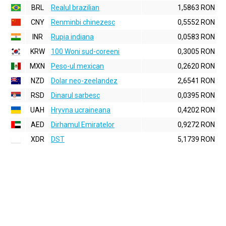
BRL
Realul brazilian
1,5863 RON
CNY
Renminbi chinezesc
0,5552 RON
INR
Rupia indiana
0,0583 RON
KRW
100 Woni sud-coreeni
0,3005 RON
MXN
Peso-ul mexican
0,2620 RON
NZD
Dolar neo-zeelandez
2,6541 RON
RSD
Dinarul sarbesc
0,0395 RON
UAH
Hryvna ucraineana
0,4202 RON
AED
Dirhamul Emiratelor
0,9272 RON
XDR
DST
5,1739 RON