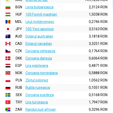
BGN
Leva bulgareasca
2,3124 RON
HUF
100 Forinti maghiari
1,5038 RON
MDL
Leul moldovenesc
0,2746 RON
JPY
100 Yeni japonezi
3,5163 RON
AUD
Dolarul australian
3,1818 RON
CAD
Dolarul canadian
3,3251 RON
CZK
Coroana ceheasca
0,1764 RON
DKK
Coroana daneza
0,6064 RON
EGP
Lira egipteana
0,4871 RON
NOK
Coroana norvegiana
0,5888 RON
PLN
Zlotul polonez
1,0562 RON
RUB
Rubla ruseasca
0,1051 RON
SEK
Coroana suedeza
0,5168 RON
TRY
Lira turceasca
1,7947 RON
ZAR
Randul sud-african
0,3296 RON