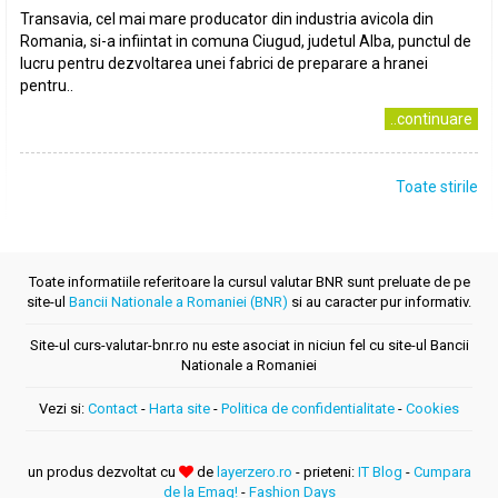
Transavia, cel mai mare producator din industria avicola din
Romania, si-a infiintat in comuna Ciugud, judetul Alba, punctul de
lucru pentru dezvoltarea unei fabrici de preparare a hranei
pentru..
..continuare
Toate stirile
Toate informatiile referitoare la cursul valutar BNR sunt preluate de pe
site-ul
Bancii Nationale a Romaniei (BNR)
si au caracter pur informativ.
Site-ul curs-valutar-bnr.ro nu este asociat in niciun fel cu site-ul Bancii
Nationale a Romaniei
Vezi si:
Contact
-
Harta site
-
Politica de confidentialitate
-
Cookies
un produs dezvoltat cu
de
layerzero.ro
- prieteni:
IT Blog
-
Cumpara
de la Emag!
-
Fashion Days